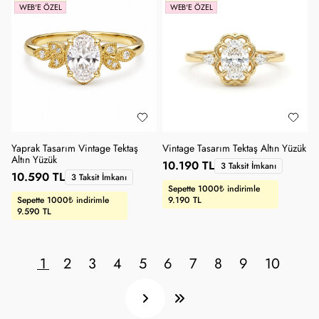
WEB'E ÖZEL
WEB'E ÖZEL
Yaprak Tasarım Vintage Tektaş
Vintage Tasarım Tektaş Altın Yüzük
Altın Yüzük
10.190 TL
3 Taksit İmkanı
10.590 TL
3 Taksit İmkanı
Sepette 1000₺ indirimle
Sepette 1000₺ indirimle
9.190 TL
9.590 TL
1
2
3
4
5
6
7
8
9
10