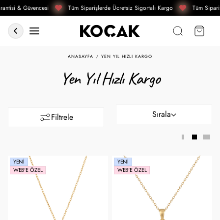
antisi & Güvencesi
Tüm Siparişlerde Ücretsiz Sigortalı Kargo
Tüm Sipariş
ANASAYFA
YEN YIL HIZLI KARGO
Yen Yıl Hızlı Kargo
Sırala
Filtrele
YENI
YENI
WEB'E ÖZEL
WEB'E ÖZEL