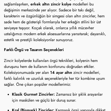
erkek altın zincir kolye
sağlamlaşırken,
modelleri bu
değişimin merkezinde yer alıyor. Sadece bir takı değil,
karakterin ve özgünlüğün bir simgesi olan altın zincirler, hem
sade hem de gösterişli formlarıyla her erkeğin stilini bir üst
seviyeye taşıyor. Koçak olarak, onlarca yıllık mücevher
ustalığımızı modern erkek aksesuarlarına yansıtarak; dayanıklı,
estetik ve prestijli koleksiyonlar sunuyoruz.
Farklı Örgü ve Tasarım Seçenekleri
Zincir kolyelerde kullanılan örgü teknikleri, kolyenin hem
duruşunu hem de kullanım konforunu doğrudan etkiler.
14 ayar altın
Koleksiyonumuzda yer alan
zincir modelleri,
farklı kalınlık ve uzunluk seçenekleriyle her tür kombine uyum
sağlar. Öne çıkan popüler modellerimiz:
Klasik Gurmet Zincirler:
Zamansız bir şıklık arayanlar
için maskülen ve güçlü bir duruş sunar.
Kral (Bismark) Zincirler:
Karmaşık örgü yapısıyla dikkat