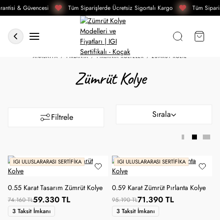
antisi & Güvencesi
Tüm Siparişlerde Ücretsiz Sigortalı Kargo
Tüm Sipariş
ANASAYFA
PIRLANTA
PIRLANTA KOLYELER
ZÜMRÜT KOLYE
Zümrüt Kolye
Sırala
Filtrele
IGI ULUSLARARASI SERTIFIKA
IGI ULUSLARARASI SERTIFIKA
0.55 Karat Tasarım Zümrüt Kolye
0.59 Karat Zümrüt Pırlanta Kolye
59.330 TL
71.390 TL
74.160 TL
95.190 TL
3 Taksit İmkanı
3 Taksit İmkanı