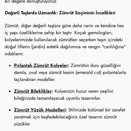
bir değere dönüştürüyoruz.
Değerli Taşlarda Uzmanlık: Zümrüt Seçiminin İncelikleri
Zümrüt, diğer değerli taşlara göre daha narin ve kendine has
iç yapı özelliklerine sahip bir taştır. Koçak gemologları,
kolyelerimizde kullanılacak zümrütleri seçerken taşın içindeki
doğal liflerin (jardin) estetik dağılımına ve rengin "canlılığına"
odaklanır.
Pırlantalı Zümrüt Kolyeler
:
Zümrütün duru güzelliğini
damla, oval veya zümrüt kesim (emerald cut) pırlantalarla
taçlandıran modeller.
Zümrüt Bileklikler
:
Kolyenizin huzur veren yeşilini
bileğinizde tamamlayacak uyumlu tasarımlar.
Zümrüt Yüzük Modelleri
:
Stilinizde bütünsel bir zarafet
yaratmak için keşfedebileceğiniz özel tasarım zümrüt
yüzükler.