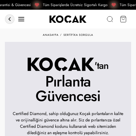
rantisi & Güvencesi
Tüm Siparişlerde Ücretsiz Sigortalı Kargo
Tüm Sipari
ANASAYFA
SERTIFIKA SORGULA
'tan
Pırlanta
Güvencesi
Certified Diamond, sahip olduğunuz Koçak pırlantaların kalite
ve orijinalliğini güvence altına alır. Siz de pırlantanıza özel
Certified Diamond kodunu kullanarak web sitemizden
dilediğiniz an eşleşme kontrolü yapabilirsiniz.