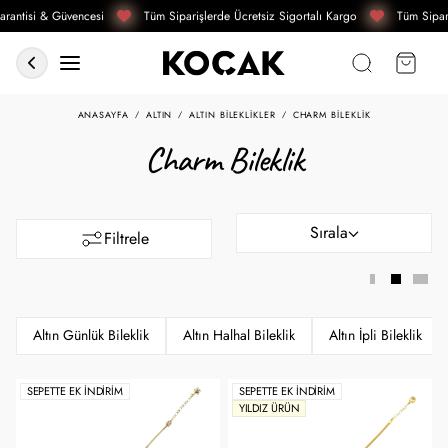
rantisi & Güvencesi
Tüm Siparişlerde Ücretsiz Sigortalı Kargo
Tüm Sipari
ANASAYFA
ALTIN
ALTIN BILEKLIKLER
CHARM BILEKLIK
Charm Bileklik
Sırala
Filtrele
Altın Günlük Bileklik
Altın Halhal Bileklik
Altın İpli Bileklik
SEPETTE EK İNDIRIM
SEPETTE EK İNDIRIM
YILDIZ ÜRÜN