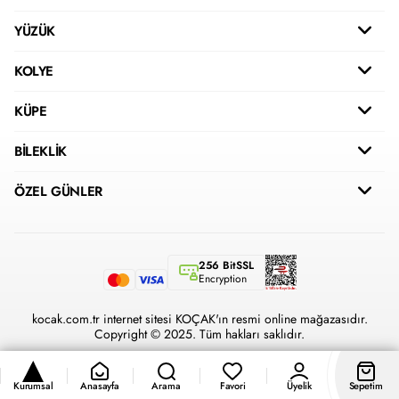
YÜZÜK
KOLYE
KÜPE
BİLEKLİK
ÖZEL GÜNLER
256 BitSSL
Encryption
kocak.com.tr internet sitesi KOÇAK'ın resmi online mağazasıdır.
Copyright © 2025. Tüm hakları saklıdır.
Kurumsal
Anasayfa
Arama
Favori
Üyelik
Sepetim
®
Hipotenüs
Yeni Nesil E-Ticaret Sistemleri ile Hazırlanmıştır.