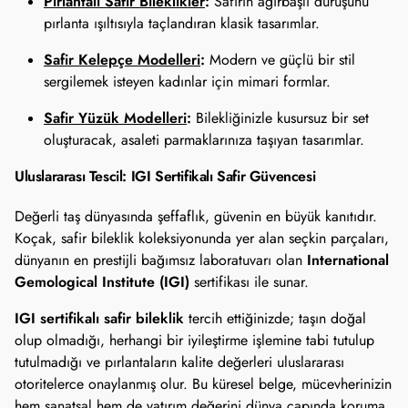
Pırlantalı Safir Bileklikler
:
Safirin ağırbaşlı duruşunu
pırlanta ışıltısıyla taçlandıran klasik tasarımlar.
Safir Kelepçe Modelleri
:
Modern ve güçlü bir stil
sergilemek isteyen kadınlar için mimari formlar.
Safir Yüzük Modelleri
:
Bilekliğinizle kusursuz bir set
oluşturacak, asaleti parmaklarınıza taşıyan tasarımlar.
Uluslararası Tescil: IGI Sertifikalı Safir Güvencesi
Değerli taş dünyasında şeffaflık, güvenin en büyük kanıtıdır.
Koçak, safir bileklik koleksiyonunda yer alan seçkin parçaları,
International
dünyanın en prestijli bağımsız laboratuvarı olan
Gemological Institute (IGI)
sertifikası ile sunar.
IGI sertifikalı safir bileklik
tercih ettiğinizde; taşın doğal
olup olmadığı, herhangi bir iyileştirme işlemine tabi tutulup
tutulmadığı ve pırlantaların kalite değerleri uluslararası
otoritelerce onaylanmış olur. Bu küresel belge, mücevherinizin
hem sanatsal hem de yatırım değerini dünya çapında koruma