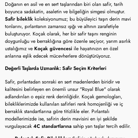
Doğanın en asil ve en sert taşlarından biri olan safir, tarih
boyunca sadakatin, asaletin ve bilgeliğin simgesi olmuştur.
Safir bileklik
koleksiyonumuz; bu büyüleyici taşın derin mavi
tonlarını, pırlantanın zamansız ışığı ve altının zarafetiyle
buluşturuyor. Koçak olarak, her bir safir taşını renginin
doygunluğu ve berraklığına göre özenle seçiyor, yarım asırlık
Koçak güvencesi
ustalığımız ve
ile hayatınızın en özel
anlarına eşlik edecek mücevherlere dönüştürüyoruz.
Değerli Taşlarda Uzmanlık: Safir Seçim Kriterleri
Safir, pırlantadan sonraki en sert madenlerden biridir ve
kalitesini belirleyen en önemli unsur "Royal Blue" olarak
adlandırılan o eşsiz renk derinliğidir. Koçak gemologları,
bilekliklerimizde kullanılan safirleri renk homojenliği ve iç
berraklık standartlarına göre titizlikle eler. Pırlantalı
modellerimizde ise, safirin derin mavisini en iyi şekilde
4C standartlarına
vurgulayacak
sahip yan taşlar tercih edilir.