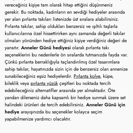
vereceğiniz kişiye tam olarak hitap ettiğini düşünmeniz 
gerekir. Bu noktada, kadınların en sevdiği hediyeler arasında 
yer alan pırlanta takıları listenizde üst sıralara alabilirsiniz. 
Pırlanta takılar, sahip oldukları benzersiz ve ışıltılı taşlarla 
kullanıcılarına özel hissettirirken aynı zamanda değerli takılar 
olmaları yönünden hediye ettiğiniz kişiye verdiğiniz değeri de 
Anneler Günü hediyesi
yansıtır. 
 olarak pırlanta takı 
seçeneklerini bu nedenlerle ön sıralarda tutmanızda fayda var. 
Çünkü pırlanta berraklığıyla taçlandırılmış özel tasarımlara 
sahip takılar, hayatınızda sizin için de benzersiz olan annenize 
sunabileceğiniz eşsiz hediyelerdir. 
Pırlanta kolye
, küpe, 
bileklik veya 
pırlanta yüzük
 çeşitleri bu noktada tercih 
edebileceğiniz alternatifler arasında yer almaktadır. Öte 
yandan dilerseniz daha kapsamlı bir hediye sunmak üzere set 
Anneler Günü için 
halindeki ürünleri de tercih edebilirsiniz. 
hediye
 arayışınızda bu seçenekler kolayca seçim 
yapabilmenize yardımcı olacaktır.