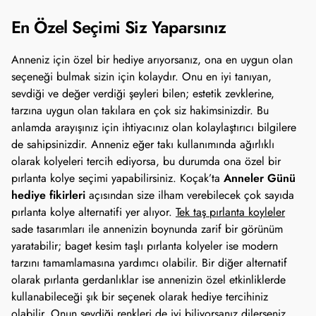
En Özel Seçimi Siz Yaparsınız
Anneniz için özel bir hediye arıyorsanız, ona en uygun olan 
seçeneği bulmak sizin için kolaydır. Onu en iyi tanıyan, 
sevdiği ve değer verdiği şeyleri bilen; estetik zevklerine, 
tarzına uygun olan takılara en çok siz hakimsinizdir. Bu 
anlamda arayışınız için ihtiyacınız olan kolaylaştırıcı bilgilere 
de sahipsinizdir. Anneniz eğer takı kullanımında ağırlıklı 
olarak kolyeleri tercih ediyorsa, bu durumda ona özel bir 
Anneler Günü 
pırlanta kolye seçimi yapabilirsiniz. Koçak’ta 
hediye fikirleri 
açısından size ilham verebilecek çok sayıda 
pırlanta kolye alternatifi yer alıyor. 
Tek taş pırlanta koyleler
sade tasarımları ile annenizin boynunda zarif bir görünüm 
yaratabilir; baget kesim taşlı pırlanta kolyeler ise modern 
tarzını tamamlamasına yardımcı olabilir. Bir diğer alternatif 
olarak pırlanta gerdanlıklar ise annenizin özel etkinliklerde 
kullanabileceği şık bir seçenek olarak hediye tercihiniz 
olabilir. Onun sevdiği renkleri de iyi biliyorsanız dilerseniz 