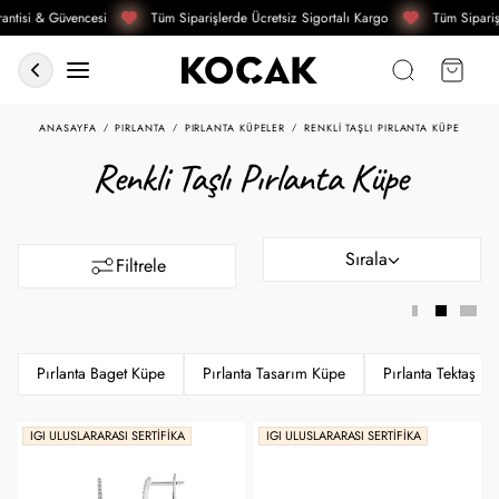
ntisi & Güvencesi
Tüm Siparişlerde Ücretsiz Sigortalı Kargo
Tüm Siparişl
ANASAYFA
PIRLANTA
PIRLANTA KÜPELER
RENKLI TAŞLI PIRLANTA KÜPE
Renkli Taşlı Pırlanta Küpe
Sırala
Filtrele
Pırlanta Baget Küpe
Pırlanta Tasarım Küpe
Pırlanta Tektaş K
IGI ULUSLARARASI SERTIFIKA
IGI ULUSLARARASI SERTIFIKA