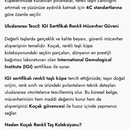
Küpelerimizde kullanılan pırlantalar, renkli taşın canlılığını
4C standartlarına
artırmak ve yüzünüze aydınlık katmak için
göre özenle seçilir.
Uluslararası Tescil: IGI Sertifikalı Renkli Mücevher Güveni
Değerli taşlarda gerçeklik ve kalite beyanı, güvenli mücevher
alışverişinin temelidir. Koçak, renkli taşlı küpe
koleksiyonundaki seçkin parçaları, dünyanın en prestijli
International Gemological
bağımsız laboratuvarı olan
Institute (IGI)
sertifikası ile sunar.
IGI sertifikalı renkli taşlı küpe
tercih ettiğinizde; taşın doğal
orijini, renk sınıfı ve üründeki pırlantaların teknik detayları
uluslararası otoritelerce tescillenmiş olur. Bu küresel belge,
mücevherinizin hem maddi değerini korur hem de
Koçak güvencesi
alışverişinizi
ile huzur içinde yapmanızı
sağlar.
Neden Koçak Renkli Taş Koleksiyonu?