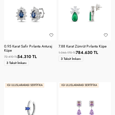
0.95 Karat Safir Pırlanta Anturaj
7.88 Karat Zümrüt Pırlanta Küpe
Küpe
784.630 TL
1.046.170 TL
54.310 TL
72.410 TL
3 Taksit İmkanı
3 Taksit İmkanı
IGI ULUSLARARASI SERTIFIKA
IGI ULUSLARARASI SERTIFIKA