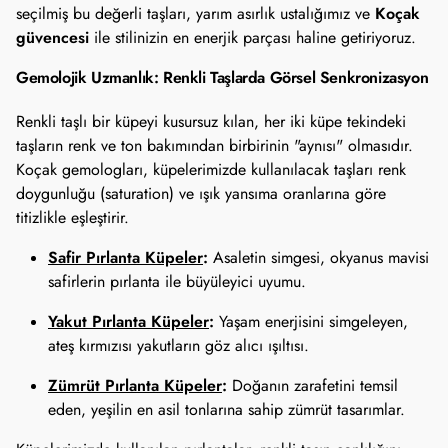
Koçak
seçilmiş bu değerli taşları, yarım asırlık ustalığımız ve
güvencesi
ile stilinizin en enerjik parçası haline getiriyoruz.
Gemolojik Uzmanlık: Renkli Taşlarda Görsel Senkronizasyon
Renkli taşlı bir küpeyi kusursuz kılan, her iki küpe tekindeki
taşların renk ve ton bakımından birbirinin "aynısı" olmasıdır.
Koçak gemologları, küpelerimizde kullanılacak taşları renk
doygunluğu (saturation) ve ışık yansıma oranlarına göre
titizlikle eşleştirir.
Safir Pırlanta Küpeler
:
Asaletin simgesi, okyanus mavisi
safirlerin pırlanta ile büyüleyici uyumu.
Yakut Pırlanta Küpeler
:
Yaşam enerjisini simgeleyen,
ateş kırmızısı yakutların göz alıcı ışıltısı.
Zümrüt Pırlanta Küpeler
:
Doğanın zarafetini temsil
eden, yeşilin en asil tonlarına sahip zümrüt tasarımlar.