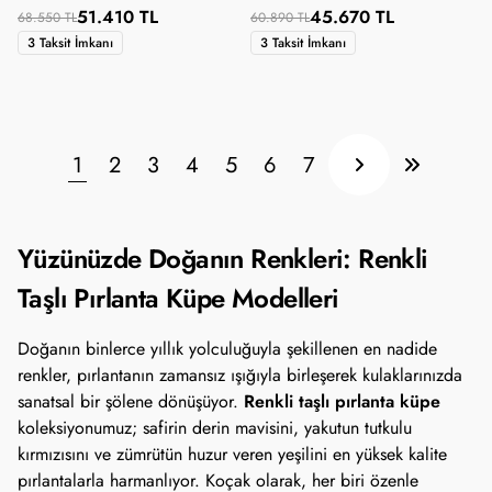
51.410 TL
45.670 TL
68.550 TL
60.890 TL
3 Taksit İmkanı
3 Taksit İmkanı
1
2
3
4
5
6
7
Yüzünüzde Doğanın Renkleri: Renkli
Taşlı Pırlanta Küpe Modelleri
Doğanın binlerce yıllık yolculuğuyla şekillenen en nadide
renkler, pırlantanın zamansız ışığıyla birleşerek kulaklarınızda
Renkli taşlı pırlanta küpe
sanatsal bir şölene dönüşüyor.
koleksiyonumuz; safirin derin mavisini, yakutun tutkulu
kırmızısını ve zümrütün huzur veren yeşilini en yüksek kalite
pırlantalarla harmanlıyor. Koçak olarak, her biri özenle