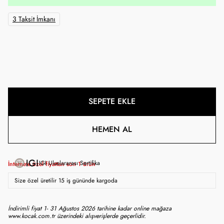
3 Taksit İmkanı
SEPETE EKLE
HEMEN AL
IGI Uluslararası Sertifika
İnternete özel fiyattan son
1
ürün
Size özel üretilir 15 iş gününde kargoda
İndirimli fiyat 1- 31 Ağustos 2026 tarihine kadar online mağaza
www.kocak.com.tr üzerindeki alışverişlerde geçerlidir.