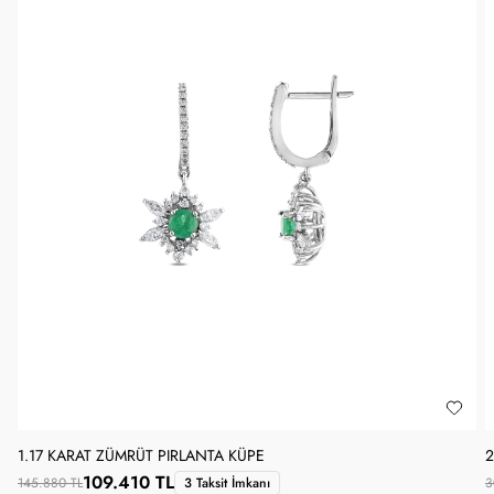
1.17 KARAT ZÜMRÜT PIRLANTA KÜPE
2
109.410 TL
145.880 TL
3 Taksit İmkanı
3