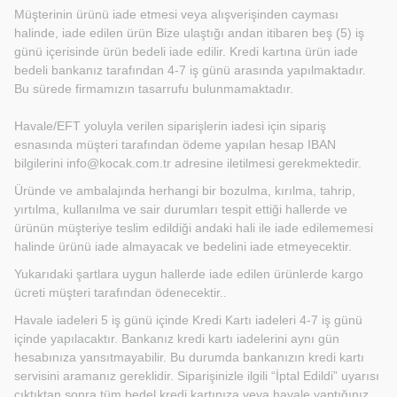
Müşterinin ürünü iade etmesi veya alışverişinden cayması
halinde, iade edilen ürün Bize ulaştığı andan itibaren beş (5) iş
günü içerisinde ürün bedeli iade edilir. Kredi kartına ürün iade
bedeli bankanız tarafından 4-7 iş günü arasında yapılmaktadır.
Bu sürede firmamızın tasarrufu bulunmamaktadır.
Havale/EFT yoluyla verilen siparişlerin iadesi için sipariş
esnasında müşteri tarafından ödeme yapılan hesap IBAN
bilgilerini
info@kocak.com.tr
adresine iletilmesi gerekmektedir.
Üründe ve ambalajında herhangi bir bozulma, kırılma, tahrip,
yırtılma, kullanılma ve sair durumları tespit ettiği hallerde ve
ürünün müşteriye teslim edildiği andaki hali ile iade edilememesi
halinde ürünü iade almayacak ve bedelini iade etmeyecektir.
Yukarıdaki şartlara uygun hallerde iade edilen ürünlerde kargo
ücreti müşteri tarafından ödenecektir..
Havale iadeleri 5 iş günü içinde Kredi Kartı iadeleri 4-7 iş günü
içinde yapılacaktır. Bankanız kredi kartı iadelerini aynı gün
hesabınıza yansıtmayabilir. Bu durumda bankanızın kredi kartı
servisini aramanız gereklidir. Siparişinizle ilgili “İptal Edildi” uyarısı
çıktıktan sonra tüm bedel kredi kartınıza veya havale yaptığınız