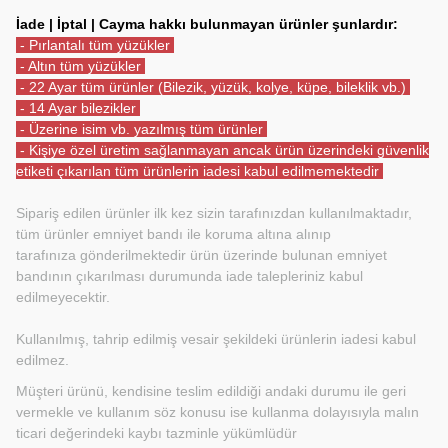
İade | İptal | Cayma hakkı bulunmayan ürünler şunlardır:
- Pırlantalı tüm yüzükler
- Altın tüm yüzükler
- 22 Ayar tüm ürünler (Bilezik, yüzük, kolye, küpe, bileklik vb.)
- 14 Ayar bilezikler
- Üzerine isim vb. yazılmış tüm ürünler
- Kişiye özel üretim sağlanmayan ancak ürün üzerindeki güvenlik
etiketi çıkarılan tüm ürünlerin iadesi kabul edilmemektedir
Sipariş edilen ürünler ilk kez sizin tarafınızdan kullanılmaktadır,
tüm ürünler emniyet bandı ile koruma altına alınıp
tarafınıza gönderilmektedir ürün üzerinde bulunan emniyet
bandının çıkarılması durumunda iade talepleriniz kabul
edilmeyecektir.
Kullanılmış, tahrip edilmiş vesair şekildeki ürünlerin iadesi kabul
edilmez.
Müşteri ürünü, kendisine teslim edildiği andaki durumu ile geri
vermekle ve kullanım söz konusu ise kullanma dolayısıyla malın
ticari değerindeki kaybı tazminle yükümlüdür