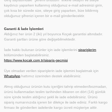
Giriş sayfasındaki “Şifremi unuttum” linkine tıklayın ve siteye
kaydınızı yaparken kullanmış olduğunuz e-mail adresinizi girin,
çok kısa bir sürede size, siteye giriş yaparken, bize bildirmiş
olduğunuz şifrenizi içeren bir e-mail gönderilecektir.
Garanti & İade İşlemleri
Aldığınız her ürün 2 (iki) yıl boyunca Koçak garantisi altındadır.
Garanti şartları ürüne göre değişebilmektedir.
İade hakkı bulunan ürünler için iade işlemlerini
siparişlerim
bölümünden başlatabilirsiniz.
https://www.kocak.com.tr/siparis-gecmisi
Üye olmadan verilen siparişlerin iade işlemini başlatmak için
WhatsApp
hattımız üzerinden destek alabilirsiniz.
Almış olduğunuz ürünün kutu içeriğini tahrip etmeden/bozmadan,
ürünü kullanmadan teslim tarihinden itibaren on dört (14) günlük
süre içinde teslim aldığınız şekli ile iade edebilirsiniz. Ürünü
sipariş numarınızıda içeren bir dilekçe ile iade ediniz. Farklı kargo
firması ile gönderilen iadelerde kargo ücreti müşteriye aittir.