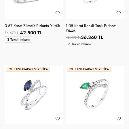
0.57 Karat Zümrüt Pırlanta Yüzük
1.05 Karat Renkli Taşlı Pırlanta
Yüzük
42.500 TL
56.670 TL
36.360 TL
48.470 TL
3 Taksit İmkanı
3 Taksit İmkanı
IGI ULUSLARARASI SERTIFIKA
IGI ULUSLARARASI SERTIFIKA