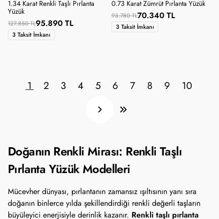
1.34 Karat Renkli Taşlı Pırlanta
0.73 Karat Zümrüt Pırlanta Yüzük
Yüzük
70.340 TL
93.780 TL
95.890 TL
127.850 TL
3 Taksit İmkanı
3 Taksit İmkanı
1
2
3
4
5
6
7
8
9
10
Doğanın Renkli Mirası: Renkli Taşlı
Pırlanta Yüzük Modelleri
Mücevher dünyası, pırlantanın zamansız ışıltısının yanı sıra
doğanın binlerce yılda şekillendirdiği renkli değerli taşların
Renkli taşlı pırlanta
büyüleyici enerjisiyle derinlik kazanır.