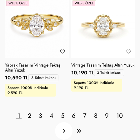
WEB'E ÖZEL
WEB'E ÖZEL
Yaprak Tasarım Vintage Tektaş
Vintage Tasarım Tektaş Altın Yüzük
Altın Yüzük
10.190 TL
3 Taksit İmkanı
10.590 TL
3 Taksit İmkanı
Sepette 1000₺ indirimle
Sepette 1000₺ indirimle
9.190 TL
9.590 TL
1
2
3
4
5
6
7
8
9
10