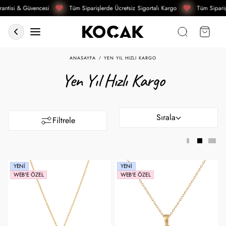
ntisi & Güvencesi
Tüm Siparişlerde Ücretsiz Sigortalı Kargo
Tüm Siparişl
ANASAYFA
YEN YIL HIZLI KARGO
Yen Yıl Hızlı Kargo
Sırala
Filtrele
YENI
YENI
WEB'E ÖZEL
WEB'E ÖZEL