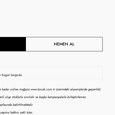
HEMEN AL
sen bugün kargoda
ne kadar online mağaza www.kocak.com.tr üzerindeki alışverişlerde geçerlidir.
rli olup stoklarla sınırlıdır ve başka kampanyalarla birleştirilemez.
yfasında belirtilmektedir.
apma hakkını saklı tutar.