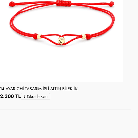
14 AYAR CHI TASARIM İPLI ALTIN BILEKLIK
14 
2.300 TL
6.
3 Taksit İmkanı