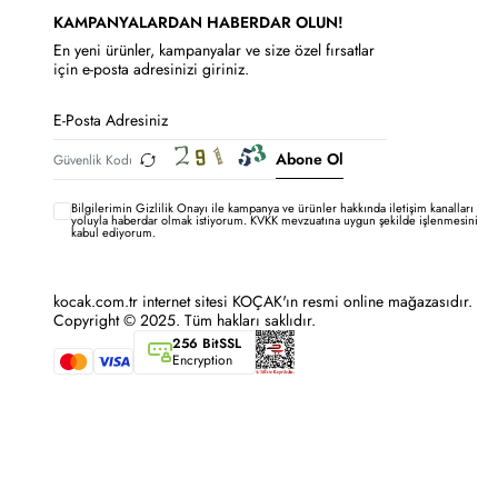
KAMPANYALARDAN HABERDAR OLUN!
En yeni ürünler, kampanyalar ve size özel fırsatlar
için e-posta adresinizi giriniz.
Abone Ol
Bilgilerimin
Gizlilik Onayı ile kampanya ve ürünler hakkında iletişim kanalları
yoluyla haberdar olmak istiyorum.
KVKK mevzuatına uygun şekilde işlenmesini
kabul ediyorum.
kocak.com.tr internet sitesi KOÇAK'ın resmi online mağazasıdır.
Copyright © 2025. Tüm hakları saklıdır.
256 BitSSL
Encryption