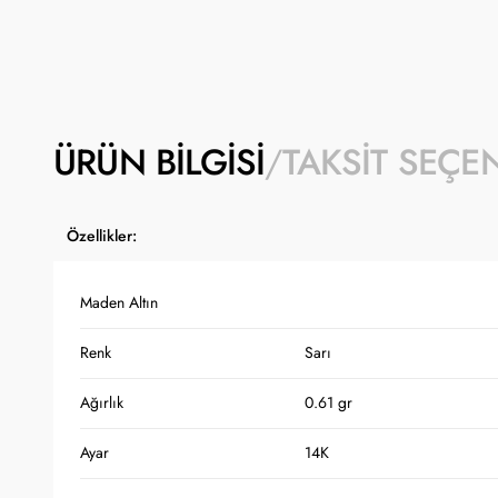
ÜRÜN BILGISI
TAKSIT SEÇE
Özellikler:
Maden Altın
Renk
Sarı
Ağırlık
0.61 gr
Ayar
14K