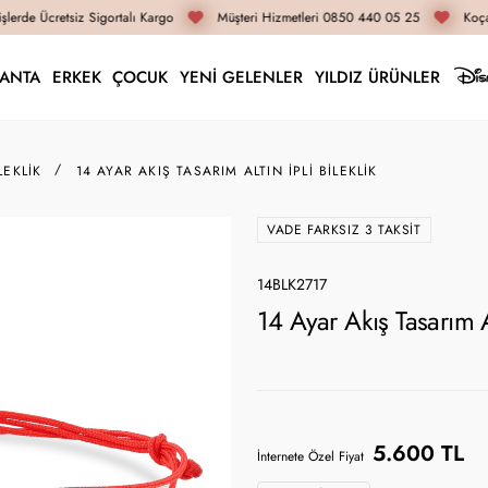
lerde Ücretsiz Sigortalı Kargo
Müşteri Hizmetleri 0850 440 05 25
Koçak
LANTA
ERKEK
ÇOCUK
YENİ GELENLER
YILDIZ ÜRÜNLER
LEKLIK
14 AYAR AKIŞ TASARIM ALTIN İPLI BILEKLIK
VADE FARKSIZ 3 TAKSIT
14BLK2717
14 Ayar Akış Tasarım A
5.600 TL
İnternete Özel Fiyat