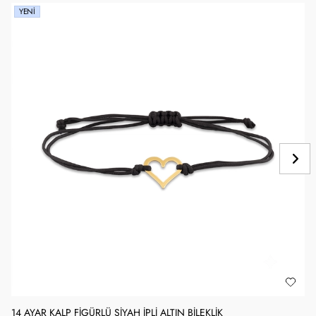
YENI
14 AYAR KALP FIGÜRLÜ SIYAH İPLI ALTIN BILEKLIK
1