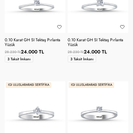
0.10 Karat GH SI Tektaş Pırlanta
0.10 Karat GH SI Tektaş Pırlanta
Yüzük
Yüzük
24.000 TL
24.000 TL
28.230 TL
28.230 TL
3 Taksit İmkanı
3 Taksit İmkanı
IGI ULUSLARARASI SERTIFIKA
IGI ULUSLARARASI SERTIFIKA