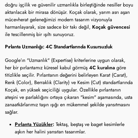
doğru işçilik ve güvenilir uzmanlıkla birleştiğinde nesiller boyu
aktarılacak bir mirasa dönüşür. Koçak olarak, yarım asrı aşan
mücevherat geleneğimizi modern tasarım vizyonuyla
Koçak güvencesi
harmanlayarak, size sadece bir takı değil,
ile tescillenmiş bir ışıltı sunuyoruz.
Pırlanta Uzmanlığı: 4C Standartlarında Kusursuzluk
Google’ın "Uzmanlık" (Expertise) kriterlerine uygun olarak,
4C kuralına
her bir pırlantamız küresel kabul görmüş
göre
titizlikle seçilir. Pırlantanın değerini belirleyen Karat (Carat),
Renk (Color), Berraklık (Clarity) ve Kesim (Cut) standartlarında
Koçak, en yüksek seçiciliği uygular. Özellikle pırlantanın
ateşini ve parlaklığını ortaya çıkaran "kesim" aşamasında, usta
zanaatkârlarımız taşın ışığı en mükemmel şekilde yansıtmasını
sağlar.
Pırlanta Yüzükler
:
Tektaş, beştaş ve baget kesimlerle
aşkın her halini yansıtan tasarımlar.