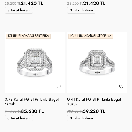
21.420 TL
21.420 TL
25.200 TL
25.200 TL
3 Taksit İmkanı
3 Taksit İmkanı
IGI ULUSLARARASI SERTIFIKA
IGI ULUSLARARASI SERTIFIKA
0.73 Karat FG SI Pırlanta Baget
0.41 Karat FG SI Pırlanta Baget
Yüzük
Yüzük
85.630 TL
59.220 TL
114.180 TL
78.960 TL
3 Taksit İmkanı
3 Taksit İmkanı