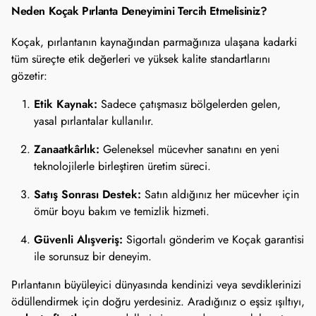
Neden Koçak Pırlanta Deneyimini Tercih Etmelisiniz?
Koçak, pırlantanın kaynağından parmağınıza ulaşana kadarki
tüm süreçte etik değerleri ve yüksek kalite standartlarını
gözetir:
Etik Kaynak:
Sadece çatışmasız bölgelerden gelen,
yasal pırlantalar kullanılır.
Zanaatkârlık:
Geleneksel mücevher sanatını en yeni
teknolojilerle birleştiren üretim süreci.
Satış Sonrası Destek:
Satın aldığınız her mücevher için
ömür boyu bakım ve temizlik hizmeti.
Güvenli Alışveriş:
Sigortalı gönderim ve Koçak garantisi
ile sorunsuz bir deneyim.
Pırlantanın büyüleyici dünyasında kendinizi veya sevdiklerinizi
ödüllendirmek için doğru yerdesiniz. Aradığınız o eşsiz ışıltıyı,