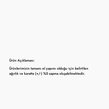
apma hakkını saklı tutar.
 Bankası döviz kuru ve serbest piyasa altın kuruna bağlı olarak anlık
Ürün Açıklaması:
Ürünlerimizin tamamı el yapımı olduğu için belirtilen
ağırlık ve karatta (+/-) %5 sapma oluşabilmektedir.