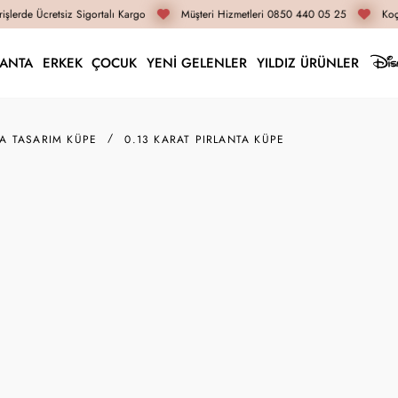
şlerde Ücretsiz Sigortalı Kargo
Müşteri Hizmetleri 0850 440 05 25
Koça
LANTA
ERKEK
ÇOCUK
YENİ GELENLER
YILDIZ ÜRÜNLER
TA TASARIM KÜPE
0.13 KARAT PIRLANTA KÜPE
YILDIZ ÜRÜN
K014197
0.13 Karat Pırlanta K
50.580 TL
37.940 TL
İnternete Özel Fiyat