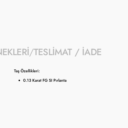
- Koçak kampanya kapsamında değişiklik y
- Ürün fiyatları Türkiye Cumhuriyet Merkez
güncellenmektedir.
NEKLERI
TESLIMAT / İADE
Taş Özellikleri:
0.13 Karat FG SI Pırlanta