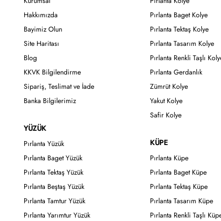
Kurumsal
Pırlanta Kolye
Hakkımızda
Pırlanta Baget Kolye
Bayimiz Olun
Pırlanta Tektaş Kolye
Site Haritası
Pırlanta Tasarım Kolye
Blog
Pırlanta Renkli Taşlı Koly
KKVK Bilgilendirme
Pırlanta Gerdanlık
Sipariş, Teslimat ve İade
Zümrüt Kolye
Banka Bilgilerimiz
Yakut Kolye
Safir Kolye
YÜZÜK
KÜPE
Pırlanta Yüzük
Pırlanta Baget Yüzük
Pırlanta Küpe
Pırlanta Tektaş Yüzük
Pırlanta Baget Küpe
Pırlanta Beştaş Yüzük
Pırlanta Tektaş Küpe
Pırlanta Tamtur Yüzük
Pırlanta Tasarım Küpe
Pırlanta Yarımtur Yüzük
Pırlanta Renkli Taşlı Küp