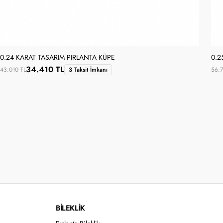
0.24 KARAT TASARIM PIRLANTA KÜPE
0.2
34.410 TL
43.010 TL
3 Taksit İmkanı
56.7
BİLEKLİK