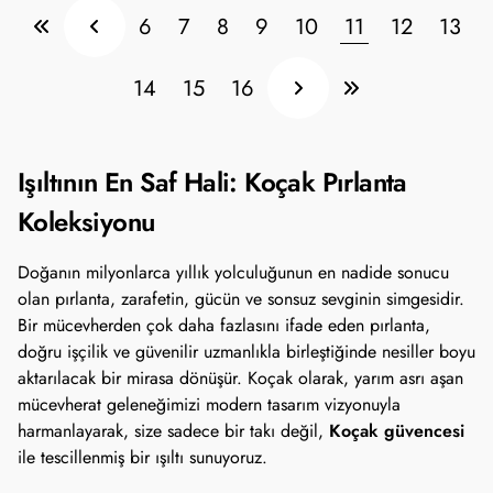
6
7
8
9
10
11
12
13
14
15
16
Işıltının En Saf Hali: Koçak Pırlanta
Koleksiyonu
Doğanın milyonlarca yıllık yolculuğunun en nadide sonucu
olan pırlanta, zarafetin, gücün ve sonsuz sevginin simgesidir.
Bir mücevherden çok daha fazlasını ifade eden pırlanta,
doğru işçilik ve güvenilir uzmanlıkla birleştiğinde nesiller boyu
aktarılacak bir mirasa dönüşür. Koçak olarak, yarım asrı aşan
mücevherat geleneğimizi modern tasarım vizyonuyla
Koçak güvencesi
harmanlayarak, size sadece bir takı değil,
ile tescillenmiş bir ışıltı sunuyoruz.