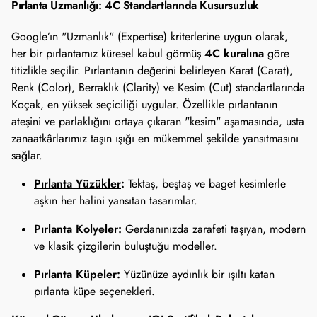
Pırlanta Uzmanlığı: 4C Standartlarında Kusursuzluk
Google’ın "Uzmanlık" (Expertise) kriterlerine uygun olarak,
4C kuralına
her bir pırlantamız küresel kabul görmüş
göre
titizlikle seçilir. Pırlantanın değerini belirleyen Karat (Carat),
Renk (Color), Berraklık (Clarity) ve Kesim (Cut) standartlarında
Koçak, en yüksek seçiciliği uygular. Özellikle pırlantanın
ateşini ve parlaklığını ortaya çıkaran "kesim" aşamasında, usta
zanaatkârlarımız taşın ışığı en mükemmel şekilde yansıtmasını
sağlar.
Pırlanta Yüzükler
:
Tektaş, beştaş ve baget kesimlerle
aşkın her halini yansıtan tasarımlar.
Pırlanta Kolyeler
:
Gerdanınızda zarafeti taşıyan, modern
ve klasik çizgilerin buluştuğu modeller.
Pırlanta Küpeler
:
Yüzünüze aydınlık bir ışıltı katan
pırlanta küpe seçenekleri.