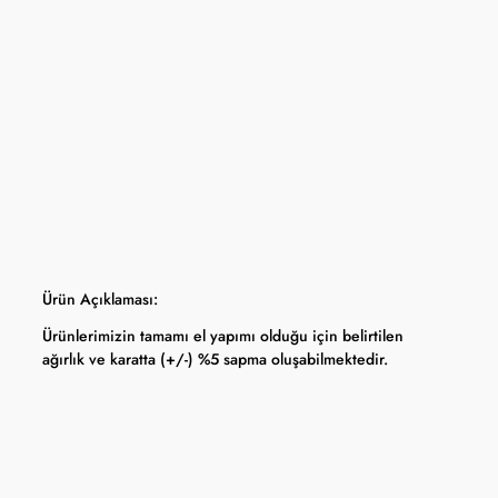
yfasında belirtilmektedir.
apma hakkını saklı tutar.
 Bankası döviz kuru ve serbest piyasa altın kuruna bağlı olarak anlık
Ürün Açıklaması:
Ürünlerimizin tamamı el yapımı olduğu için belirtilen
ağırlık ve karatta (+/-) %5 sapma oluşabilmektedir.