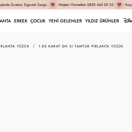
lerde Ücretsiz Sigortalı Kargo
Müşteri Hizmetleri 0850 440 05 25
Koçak
LANTA
ERKEK
ÇOCUK
YENİ GELENLER
YILDIZ ÜRÜNLER
IRLANTA YÜZÜK
1.88 KARAT GH SI TAMTUR PIRLANTA YÜZÜK
M003842
1.88 Karat GH SI Tam
Yüzüğün ölçüsü 14 numara olup farklı
142.940 TL
107.210 TL
İnternete Özel Fiyat