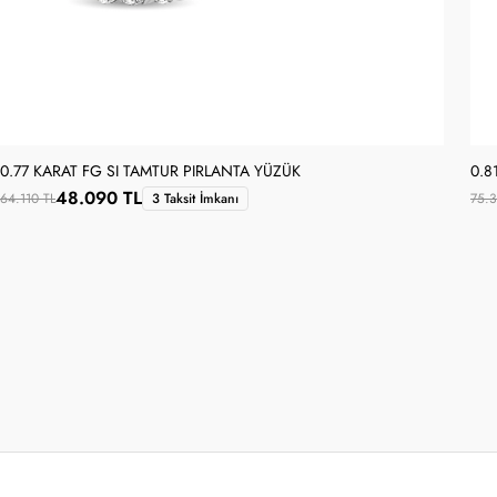
0.77 KARAT FG SI TAMTUR PIRLANTA YÜZÜK
0.8
48.090 TL
64.110 TL
3 Taksit İmkanı
75.3