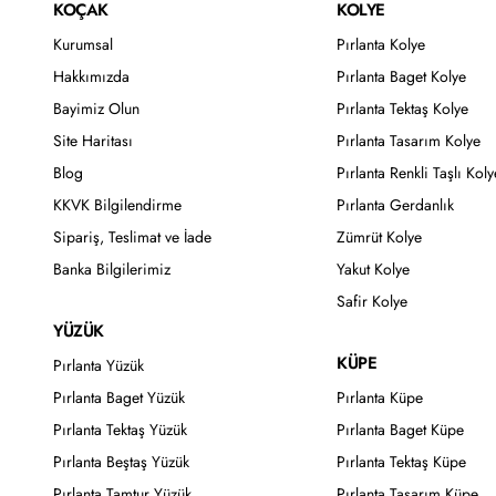
KOÇAK
KOLYE
Kurumsal
Pırlanta Kolye
Hakkımızda
Pırlanta Baget Kolye
Bayimiz Olun
Pırlanta Tektaş Kolye
Site Haritası
Pırlanta Tasarım Kolye
Blog
Pırlanta Renkli Taşlı Koly
KKVK Bilgilendirme
Pırlanta Gerdanlık
Sipariş, Teslimat ve İade
Zümrüt Kolye
Banka Bilgilerimiz
Yakut Kolye
Safir Kolye
YÜZÜK
KÜPE
Pırlanta Yüzük
Pırlanta Baget Yüzük
Pırlanta Küpe
Pırlanta Tektaş Yüzük
Pırlanta Baget Küpe
Pırlanta Beştaş Yüzük
Pırlanta Tektaş Küpe
Pırlanta Tamtur Yüzük
Pırlanta Tasarım Küpe