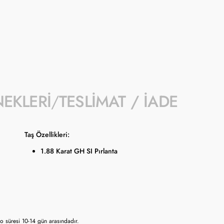
- Kampanyaya dahil stok sayısı her ürün sa
- Koçak kampanya kapsamında değişiklik y
- Ürün fiyatları Türkiye Cumhuriyet Merkez
güncellenmektedir.
NEKLERI
TESLIMAT / İADE
Taş Özellikleri:
1.88 Karat GH SI Pırlanta
 süresi 10-14 gün arasındadır.