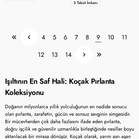
3 Taksit İmkanı
4
5
6
7
8
9
10
11
12
13
14
Işıltının En Saf Hali: Koçak Pırlanta
Koleksiyonu
Doğanın milyonlarca yıllık yolculuğunun en nadide sonucu
olan pırlanta, zarafetin, gücün ve sonsuz sevginin simgesidir.
Bir mücevherden çok daha fazlasını ifade eden pırlanta,
doğru işçilik ve güvenilir uzmanlıkla birleştiğinde nesiller boyu
aktarılacak bir mirasa dönüşür. Koçak olarak, yarım asrı aşan