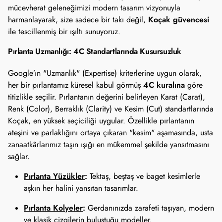
mücevherat geleneğimizi modern tasarım vizyonuyla
Koçak güvencesi
harmanlayarak, size sadece bir takı değil,
ile tescillenmiş bir ışıltı sunuyoruz.
Pırlanta Uzmanlığı: 4C Standartlarında Kusursuzluk
Google’ın "Uzmanlık" (Expertise) kriterlerine uygun olarak,
4C kuralına
her bir pırlantamız küresel kabul görmüş
göre
titizlikle seçilir. Pırlantanın değerini belirleyen Karat (Carat),
Renk (Color), Berraklık (Clarity) ve Kesim (Cut) standartlarında
Koçak, en yüksek seçiciliği uygular. Özellikle pırlantanın
ateşini ve parlaklığını ortaya çıkaran "kesim" aşamasında, usta
zanaatkârlarımız taşın ışığı en mükemmel şekilde yansıtmasını
sağlar.
Pırlanta Yüzükler
:
Tektaş, beştaş ve baget kesimlerle
aşkın her halini yansıtan tasarımlar.
Pırlanta Kolyeler
:
Gerdanınızda zarafeti taşıyan, modern
ve klasik çizgilerin buluştuğu modeller.