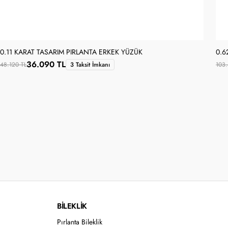
0.11 KARAT TASARIM PIRLANTA ERKEK YÜZÜK
0.6
36.090 TL
48.120 TL
3 Taksit İmkanı
103.
BİLEKLİK
Pırlanta Bileklik