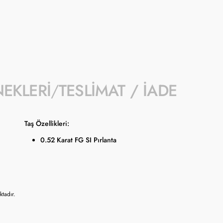
- Koçak kampanya kapsamında değişiklik y
- Ürün fiyatları Türkiye Cumhuriyet Merkez
güncellenmektedir.
NEKLERI
TESLIMAT / İADE
Taş Özellikleri:
0.52 Karat FG SI Pırlanta
tadır.