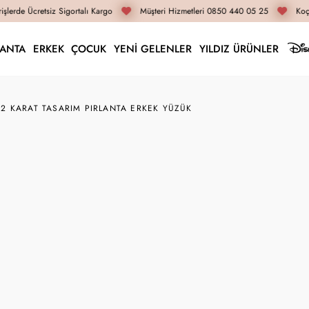
şlerde Ücretsiz Sigortalı Kargo
Müşteri Hizmetleri 0850 440 05 25
Koça
LANTA
ERKEK
ÇOCUK
YENİ GELENLER
YILDIZ ÜRÜNLER
52 KARAT TASARIM PIRLANTA ERKEK YÜZÜK
Z024606
0.52 Karat Tasarım Pı
171.990 TL
128.990 T
İnternete Özel Fiyat