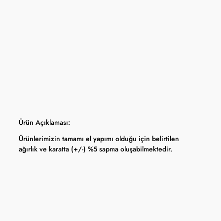
apma hakkını saklı tutar.
 Bankası döviz kuru ve serbest piyasa altın kuruna bağlı olarak anlık
Ürün Açıklaması:
Ürünlerimizin tamamı el yapımı olduğu için belirtilen
ağırlık ve karatta (+/-) %5 sapma oluşabilmektedir.