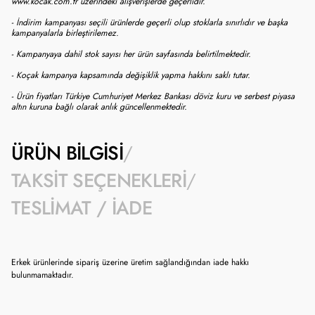
www.kocak.com.tr üzerindeki alışverişlerde geçerlidir.
- İndirim kampanyası seçili ürünlerde geçerli olup stoklarla sınırlıdır ve başka
kampanyalarla birleştirilemez.
- Kampanyaya dahil stok sayısı her ürün sayfasında belirtilmektedir.
- Koçak kampanya kapsamında değişiklik yapma hakkını saklı tutar.
- Ürün fiyatları Türkiye Cumhuriyet Merkez Bankası döviz kuru ve serbest piyasa
altın kuruna bağlı olarak anlık güncellenmektedir.
ÜRÜN BILGISI
TAKSIT SEÇENEKLERI
TESLIMAT / İADE
Erkek ürünlerinde sipariş üzerine üretim sağlandığından iade hakkı
bulunmamaktadır.