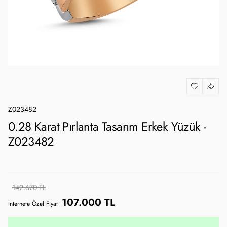
Z023482
0.28 Karat Pırlanta Tasarım Erkek Yüzük -
Z023482
142.670 TL
107.000 TL
İnternete Özel Fiyat