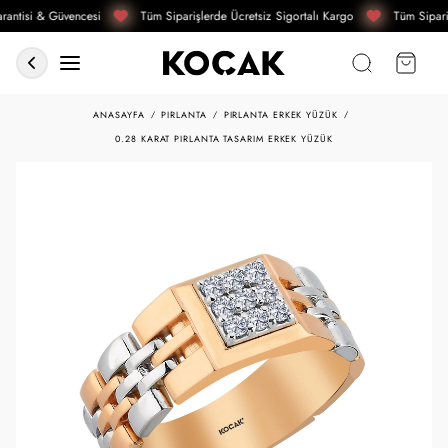
antisi & Güvencesi
Tüm Siparişlerde Ücretsiz Sigortalı Kargo
Tüm Sipari
ANASAYFA
PIRLANTA
PIRLANTA ERKEK YÜZÜK
0.28 KARAT PIRLANTA TASARIM ERKEK YÜZÜK