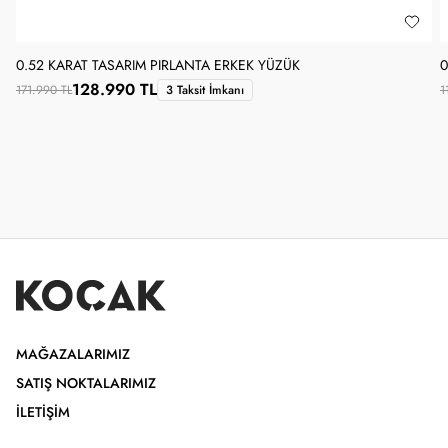
0.52 KARAT TASARIM PIRLANTA ERKEK YÜZÜK
0
128.990 TL
171.990 TL
3 Taksit İmkanı
1
MAĞAZALARIMIZ
SATIŞ NOKTALARIMIZ
İLETIŞIM