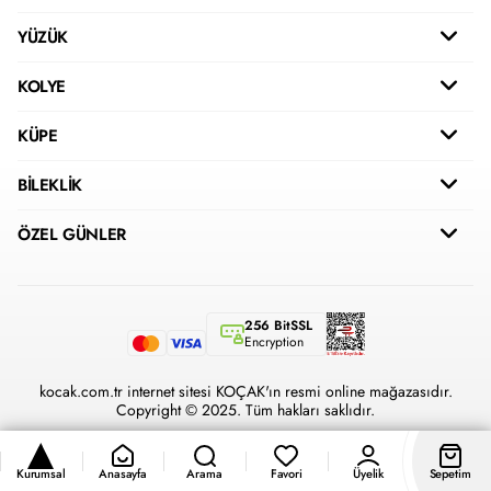
YÜZÜK
KOLYE
KÜPE
BİLEKLİK
ÖZEL GÜNLER
256 BitSSL
Encryption
kocak.com.tr internet sitesi KOÇAK'ın resmi online mağazasıdır.
Copyright © 2025. Tüm hakları saklıdır.
Kurumsal
Anasayfa
Arama
Favori
Üyelik
Sepetim
®
Hipotenüs
Yeni Nesil E-Ticaret Sistemleri ile Hazırlanmıştır.