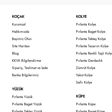
KOÇAK
KOLYE
Kurumsal
Pırlanta Kolye
Hakkımızda
Pırlanta Baget Kolye
Bayimiz Olun
Pırlanta Tektaş Kolye
Site Haritası
Pırlanta Tasarım Kolye
Blog
Pırlanta Renkli Taşlı Koly
KKVK Bilgilendirme
Pırlanta Gerdanlık
Sipariş, Teslimat ve İade
Zümrüt Kolye
Banka Bilgilerimiz
Yakut Kolye
Safir Kolye
YÜZÜK
KÜPE
Pırlanta Yüzük
Pırlanta Baget Yüzük
Pırlanta Küpe
Pırlanta Tektaş Yüzük
Pırlanta Baget Küpe