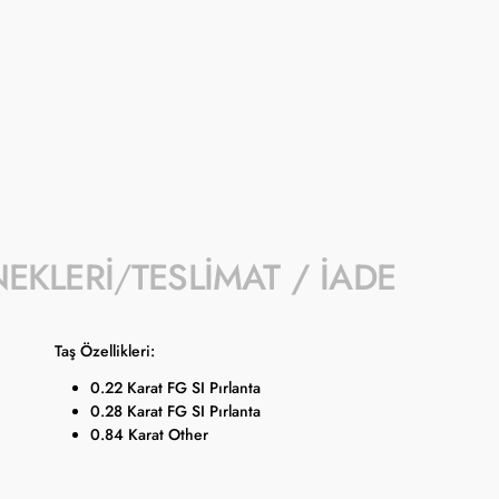
- İndirim ka
kampanyalar
- Kampanyay
- Koçak kam
- Ürün fiya
kuruna bağl
NEKLERI
TESLIMAT / İADE
Taş Özellikleri:
0.22 Karat FG SI Pırlanta
0.28 Karat FG SI Pırlanta
0.84 Karat Other