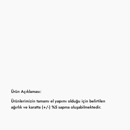
mpanyası seçili ürünlerde geçerli olup stoklarla sınırlıdır ve başka
la birleştirilemez.
a dahil stok sayısı her ürün sayfasında belirtilmektedir.
panya kapsamında değişiklik yapma hakkını saklı tutar.
tları Türkiye Cumhuriyet Merkez Bankası döviz kuru ve serbest piyasa altın
ı olarak anlık güncellenmektedir.
Ürün Açıklaması:
Ürünlerimizin tamamı el yapımı olduğu için belirtilen
ağırlık ve karatta (+/-) %5 sapma oluşabilmektedir.