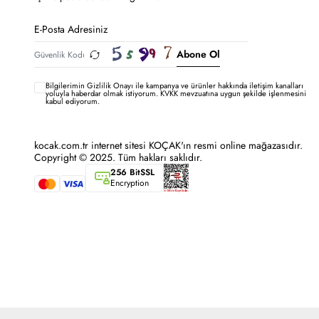
Abone Ol
Bilgilerimin
Gizlilik Onayı ile kampanya ve ürünler hakkında iletişim kanalları
yoluyla haberdar olmak istiyorum.
KVKK mevzuatına uygun şekilde işlenmesini
kabul ediyorum.
kocak.com.tr internet sitesi KOÇAK'ın resmi online mağazasıdır.
Copyright © 2025. Tüm hakları saklıdır.
256 BitSSL
Encryption