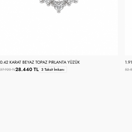
0.42 KARAT BEYAZ TOPAZ PIRLANTA YÜZÜK
1.9
28.440 TL
37.920 TL
3 Taksit İmkanı
52.8