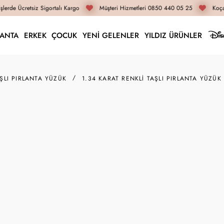
lerde Ücretsiz Sigortalı Kargo
Müşteri Hizmetleri 0850 440 05 25
Koçak
LANTA
ERKEK
ÇOCUK
YENİ GELENLER
YILDIZ ÜRÜNLER
AŞLI PIRLANTA YÜZÜK
1.34 KARAT RENKLI TAŞLI PIRLANTA YÜZÜK
RZ11073
1.34 K
127.850
İnternete Öz