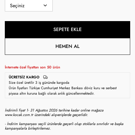
SEPETE EKLE
HEMEN AL
İnternete özel fiyattan son
50
ürün
ÜCRETSIZ KARGO
Size özel üretilir 3 iş gününde kargoda
Ürün fiyatları Türkiye Cumhuriyet Merkez Bankası döviz kuru ve serbest
piyasa altın kuruna bağlı olarak anlık güncellenmektedir.
İndirimli fiyat 1- 31 Ağustos 2026 tarihine kadar online mağaza
www.kocak.com.tr üzerindeki alışverişlerde geçerlidir.
- İndirim kampanyası seçili ürünlerde geçerli olup stoklarla sınırlıdır ve başka
kampanyalarla birleştirilemez.