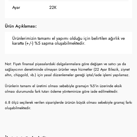
Ayar
22K
Ürün Açıklaması:
Ürünlerimizin tamamı el yapımı olduğu için belirtilen ağırlık ve
karatta (+/-) %5 sapma oluşabilmektedir.
Not: Fiyatı finansal piyasalardaki dalgalanmalara göre değişen ve satıcı ya da
sağlayıcının denetiminde olmayan ürünler veya hizmetler (22 Ayar Bilezik, ziynet
altın, chipgold, vb.) için yasal düzenlemeler gereği iptal/iade işlemi yapılamaz.
Ürünlerin tamamı el üretimi olması sebebiyle gramajın %5'in üzerinde eksik
olması durumunda fark tutarı ödeme yönteminize göre iade edilmektedir.
6.8 ölçü seçilerek verilen siparişlerde ürünün büyük olması sebebiyle gramaj farkı
oluşabilmektedir.