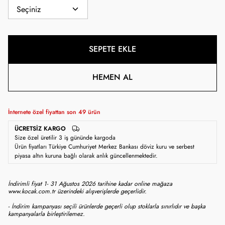
SEPETE EKLE
HEMEN AL
İnternete özel fiyattan son
49
ürün
ÜCRETSIZ KARGO
Size özel üretilir 3 iş gününde kargoda
Ürün fiyatları Türkiye Cumhuriyet Merkez Bankası döviz kuru ve serbest
piyasa altın kuruna bağlı olarak anlık güncellenmektedir.
İndirimli fiyat 1- 31 Ağustos 2026 tarihine kadar online mağaza
www.kocak.com.tr üzerindeki alışverişlerde geçerlidir.
- İndirim kampanyası seçili ürünlerde geçerli olup stoklarla sınırlıdır ve başka
kampanyalarla birleştirilemez.