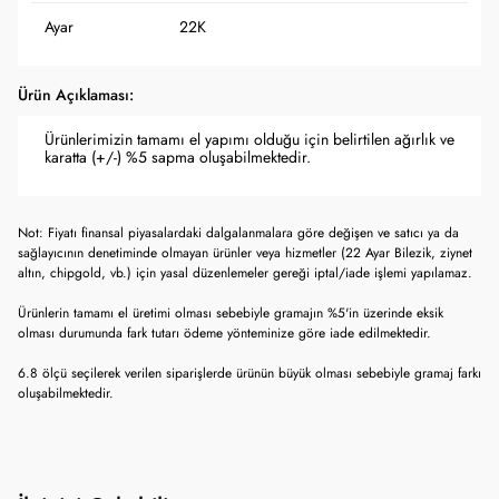
Ayar
22K
Ürün Açıklaması:
Ürünlerimizin tamamı el yapımı olduğu için belirtilen ağırlık ve
karatta (+/-) %5 sapma oluşabilmektedir.
Not: Fiyatı finansal piyasalardaki dalgalanmalara göre değişen ve satıcı ya da
sağlayıcının denetiminde olmayan ürünler veya hizmetler (22 Ayar Bilezik, ziynet
altın, chipgold, vb.) için yasal düzenlemeler gereği iptal/iade işlemi yapılamaz.
Ürünlerin tamamı el üretimi olması sebebiyle gramajın %5'in üzerinde eksik
olması durumunda fark tutarı ödeme yönteminize göre iade edilmektedir.
6.8 ölçü seçilerek verilen siparişlerde ürünün büyük olması sebebiyle gramaj farkı
oluşabilmektedir.