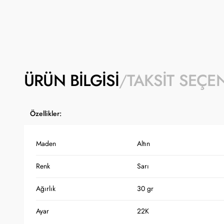
ÜRÜN BILGISI
TAKSIT SEÇE
Özellikler:
Maden
Altın
Renk
Sarı
Ağırlık
30 gr
Ayar
22K