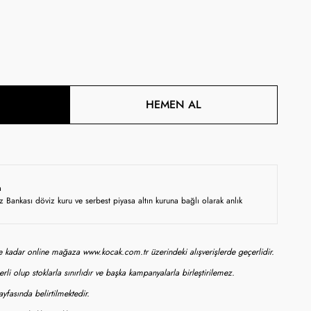
HEMEN AL
a
z Bankası döviz kuru ve serbest piyasa altın kuruna bağlı olarak anlık
ne kadar online mağaza www.kocak.com.tr üzerindeki alışverişlerde geçerlidir.
rli olup stoklarla sınırlıdır ve başka kampanyalarla birleştirilemez.
yfasında belirtilmektedir.