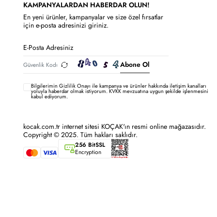
KAMPANYALARDAN HABERDAR OLUN!
En yeni ürünler, kampanyalar ve size özel fırsatlar
için e-posta adresinizi giriniz.
Abone Ol
Bilgilerimin
Gizlilik Onayı ile kampanya ve ürünler hakkında iletişim kanalları
yoluyla haberdar olmak istiyorum.
KVKK mevzuatına uygun şekilde işlenmesini
kabul ediyorum.
kocak.com.tr internet sitesi KOÇAK'ın resmi online mağazasıdır.
Copyright © 2025. Tüm hakları saklıdır.
256 BitSSL
Encryption