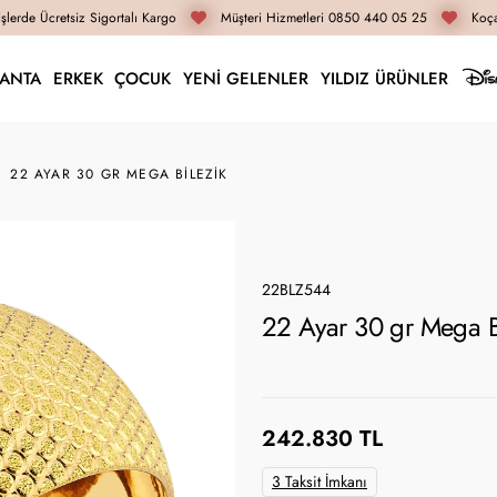
lerde Ücretsiz Sigortalı Kargo
Müşteri Hizmetleri 0850 440 05 25
Koçak
LANTA
ERKEK
ÇOCUK
YENİ GELENLER
YILDIZ ÜRÜNLER
22 AYAR 30 GR MEGA BILEZIK
22BLZ544
22 Ayar 30 gr Mega B
242.830 TL
3 Taksit İmkanı