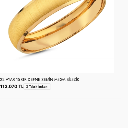
22 AYAR 15 GR DEFNE ZEMIN MEGA BILEZIK
22 
112.070 TL
11
3 Taksit İmkanı