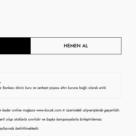
HEMEN AL
a
z Bankası döviz kuru ve serbest piyasa altın kuruna bağlı olarak anlık
ne kadar online mağaza www.kocak.com.tr üzerindeki alışverişlerde geçerlidir.
rli olup stoklarla sınırlıdır ve başka kampanyalarla birleştirilemez.
yfasında belirtilmektedir.