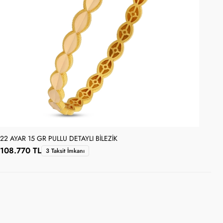
22 AYAR 15 GR PULLU DETAYLI BILEZIK
22 
108.770 TL
72
3 Taksit İmkanı