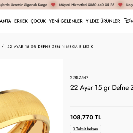
lerde Ücretsiz Sigortalı Kargo
Müşteri Hizmetleri 0850 440 05 25
Koçak
LANTA
ERKEK
ÇOCUK
YENİ GELENLER
YILDIZ ÜRÜNLER
22 AYAR 15 GR DEFNE ZEMIN MEGA BILEZIK
22BLZ547
22 Ayar 15 gr Defne 
108.770 TL
3 Taksit İmkanı