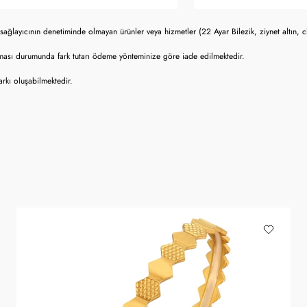
sağlayıcının denetiminde olmayan ürünler veya hizmetler (22 Ayar Bilezik, ziynet altın, 
lması durumunda fark tutarı ödeme yönteminize göre iade edilmektedir.
rkı oluşabilmektedir.