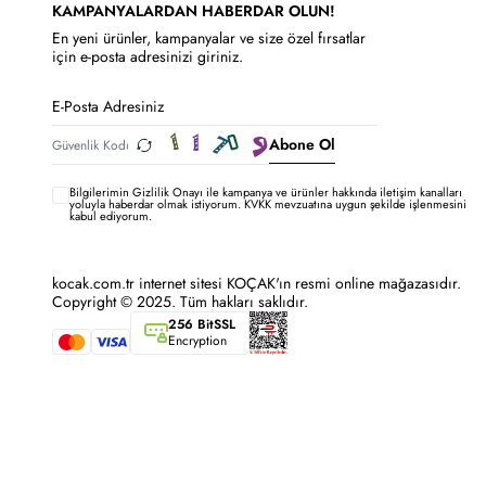
KAMPANYALARDAN HABERDAR OLUN!
En yeni ürünler, kampanyalar ve size özel fırsatlar
için e-posta adresinizi giriniz.
Abone Ol
Bilgilerimin
Gizlilik Onayı ile kampanya ve ürünler hakkında iletişim kanalları
yoluyla haberdar olmak istiyorum.
KVKK mevzuatına uygun şekilde işlenmesini
kabul ediyorum.
kocak.com.tr internet sitesi KOÇAK'ın resmi online mağazasıdır.
Copyright © 2025. Tüm hakları saklıdır.
256 BitSSL
Encryption