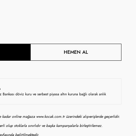
HEMEN AL
a
z Bankası döviz kuru ve serbest piyasa altın kuruna bağlı olarak anlık
ne kadar online mağaza www.kocak.com.tr üzerindeki alışverişlerde geçerlidir.
rli olup stoklarla sınırlıdır ve başka kampanyalarla birleştirilemez.
yfasında belirtilmektedir.