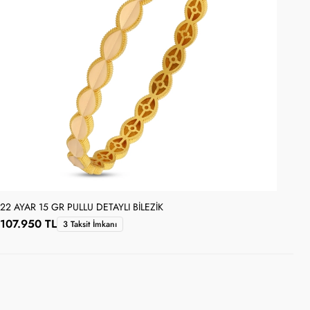
22 AYAR 15 GR PULLU DETAYLI BILEZIK
22 
107.950 TL
71
3 Taksit İmkanı