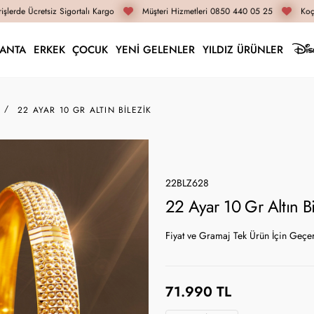
lerde Ücretsiz Sigortalı Kargo
Müşteri Hizmetleri 0850 440 05 25
Koçak
LANTA
ERKEK
ÇOCUK
YENİ GELENLER
YILDIZ ÜRÜNLER
22 AYAR 10 GR ALTIN BILEZIK
22BLZ628
22 Ayar 10 Gr Altın B
Fiyat ve Gramaj Tek Ürün İçin Geçer
71.990 TL