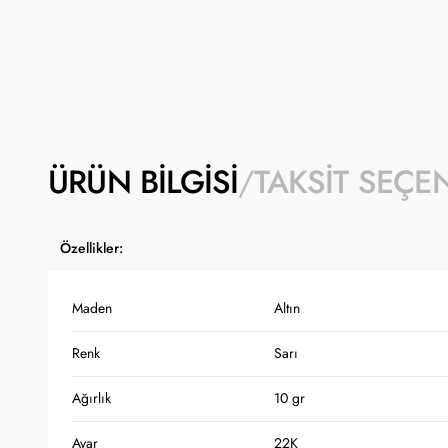
ÜRÜN BILGISI
TAKSIT SEÇE
Özellikler:
Maden
Altın
Renk
Sarı
Ağırlık
10 gr
Ayar
22K