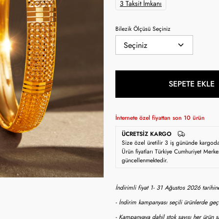
3 Taksit İmkanı
Bilezik Ölçüsü Seçiniz
SEPETE EKLE
İnternete özel fiyattan son
10
ürün
ÜCRETSIZ KARGO
Size özel üretilir 3 iş gününde kargod
Ürün fiyatları Türkiye Cumhuriyet Merke
güncellenmektedir.
İndirimli fiyat 1- 31 Ağustos 2026 tarihi
- İndirim kampanyası seçili ürünlerde geçe
- Kampanyaya dahil stok sayısı her ürün sa