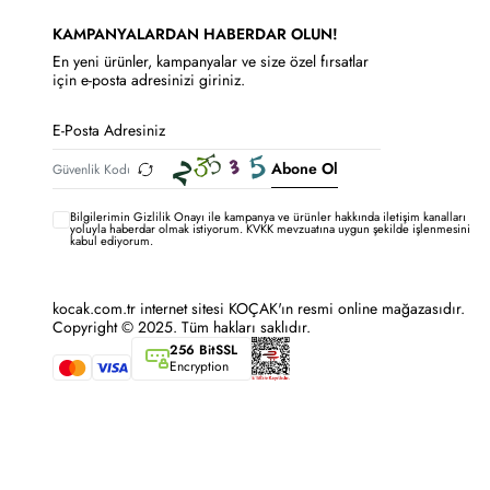
KAMPANYALARDAN HABERDAR OLUN!
En yeni ürünler, kampanyalar ve size özel fırsatlar
için e-posta adresinizi giriniz.
Abone Ol
Bilgilerimin
Gizlilik Onayı ile kampanya ve ürünler hakkında iletişim kanalları
yoluyla haberdar olmak istiyorum.
KVKK mevzuatına uygun şekilde işlenmesini
kabul ediyorum.
kocak.com.tr internet sitesi KOÇAK'ın resmi online mağazasıdır.
Copyright © 2025. Tüm hakları saklıdır.
256 BitSSL
Encryption