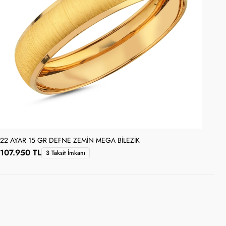
22 AYAR 15 GR DEFNE ZEMIN MEGA BILEZIK
22 
107.950 TL
10
3 Taksit İmkanı