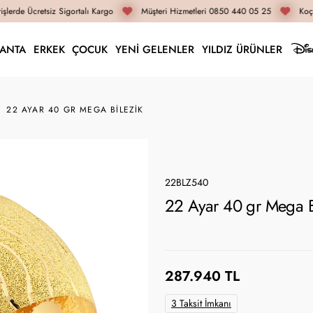
lerde Ücretsiz Sigortalı Kargo
Müşteri Hizmetleri 0850 440 05 25
Koça
LANTA
ERKEK
ÇOCUK
YENİ GELENLER
YILDIZ ÜRÜNLER
22 AYAR 40 GR MEGA BILEZIK
22BLZ540
22 Ayar 40 gr Mega B
287.940 TL
3 Taksit İmkanı