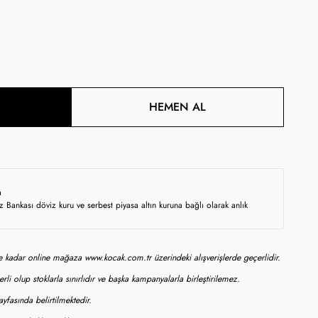
HEMEN AL
a
z Bankası döviz kuru ve serbest piyasa altın kuruna bağlı olarak anlık
ne kadar online mağaza www.kocak.com.tr üzerindeki alışverişlerde geçerlidir.
rli olup stoklarla sınırlıdır ve başka kampanyalarla birleştirilemez.
yfasında belirtilmektedir.