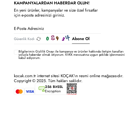
KAMPANYALARDAN HABERDAR OLUN!
En yeni ürünler, kampanyalar ve size özel fırsatlar
için e-posta adresinizi giriniz.
Abone Ol
Bilgilerimin
Gizlilik Onayı ile kampanya ve ürünler hakkında iletişim kanalları
yoluyla haberdar olmak istiyorum.
KVKK mevzuatına uygun şekilde işlenmesini
kabul ediyorum.
kocak.com.tr internet sitesi KOÇAK'ın resmi online mağazasıdır.
Copyright © 2025. Tüm hakları saklıdır.
256 BitSSL
Encryption