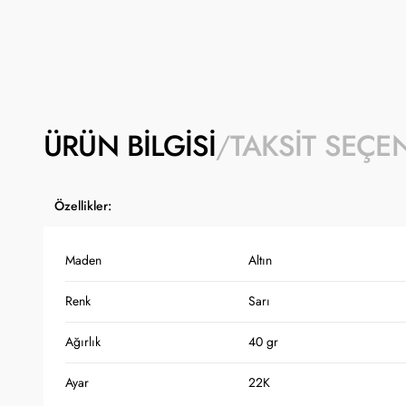
ÜRÜN BILGISI
TAKSIT SEÇE
Özellikler:
Maden
Altın
Renk
Sarı
Ağırlık
40 gr
Ayar
22K