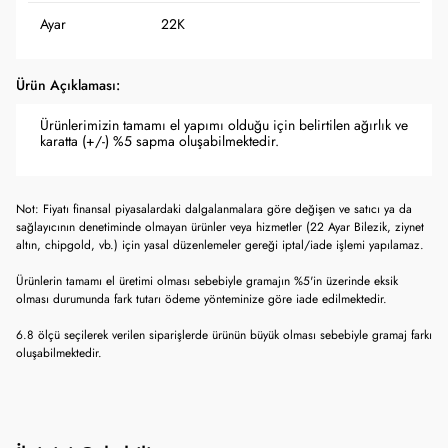
Ayar
22K
Ürün Açıklaması:
Ürünlerimizin tamamı el yapımı olduğu için belirtilen ağırlık ve
karatta (+/-) %5 sapma oluşabilmektedir.
Not: Fiyatı finansal piyasalardaki dalgalanmalara göre değişen ve satıcı ya da
sağlayıcının denetiminde olmayan ürünler veya hizmetler (22 Ayar Bilezik, ziynet
altın, chipgold, vb.) için yasal düzenlemeler gereği iptal/iade işlemi yapılamaz.
Ürünlerin tamamı el üretimi olması sebebiyle gramajın %5'in üzerinde eksik
olması durumunda fark tutarı ödeme yönteminize göre iade edilmektedir.
6.8 ölçü seçilerek verilen siparişlerde ürünün büyük olması sebebiyle gramaj farkı
oluşabilmektedir.