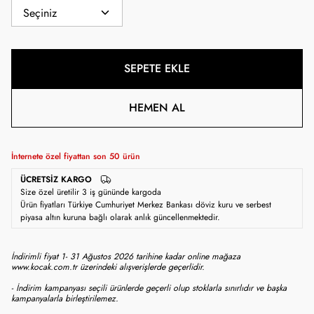
SEPETE EKLE
HEMEN AL
İnternete özel fiyattan son
50
ürün
ÜCRETSIZ KARGO
Size özel üretilir 3 iş gününde kargoda
Ürün fiyatları Türkiye Cumhuriyet Merkez Bankası döviz kuru ve serbest
piyasa altın kuruna bağlı olarak anlık güncellenmektedir.
İndirimli fiyat 1- 31 Ağustos 2026 tarihine kadar online mağaza
www.kocak.com.tr üzerindeki alışverişlerde geçerlidir.
- İndirim kampanyası seçili ürünlerde geçerli olup stoklarla sınırlıdır ve başka
kampanyalarla birleştirilemez.