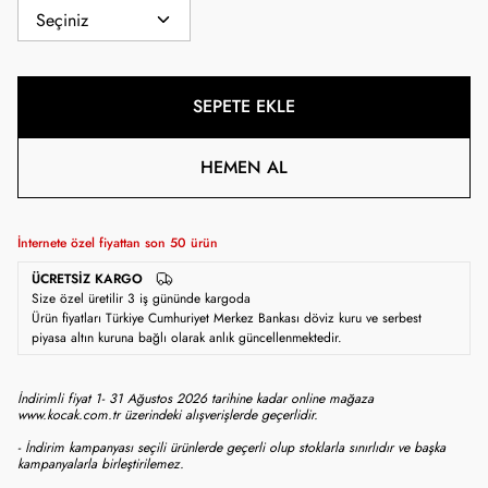
SEPETE EKLE
HEMEN AL
İnternete özel fiyattan son
50
ürün
ÜCRETSIZ KARGO
Size özel üretilir 3 iş gününde kargoda
Ürün fiyatları Türkiye Cumhuriyet Merkez Bankası döviz kuru ve serbest
piyasa altın kuruna bağlı olarak anlık güncellenmektedir.
İndirimli fiyat 1- 31 Ağustos 2026 tarihine kadar online mağaza
www.kocak.com.tr üzerindeki alışverişlerde geçerlidir.
- İndirim kampanyası seçili ürünlerde geçerli olup stoklarla sınırlıdır ve başka
kampanyalarla birleştirilemez.