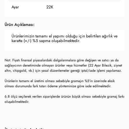
Ayar
22K
Ürün Açıklaması:
Ürünlerimizin tamamı el yapımı olduğu için belirtilen ağırlık ve
karatta (+/-) %5 sapma oluşabilmektedir.
Not: Fiyatı finansal piyasalardaki dalgalanmalara göre değişen ve satıcı ya da
sağlayıcının denetiminde olmayan ürünler veya hizmetler (22 Ayar Bilezik, ziynet
altın, chipgold, vb.) için yasal düzenlemeler gereği iptal/iade işlemi yapılamaz.
Ürünlerin tamamı el üretimi olması sebebiyle gramajın %5'in üzerinde eksik
olması durumunda fark tutarı ödeme yönteminize göre iade edilmektedir.
6.8 ölçü seçilerek verilen siparişlerde ürünün büyük olması sebebiyle gramaj farkı
oluşabilmektedir.