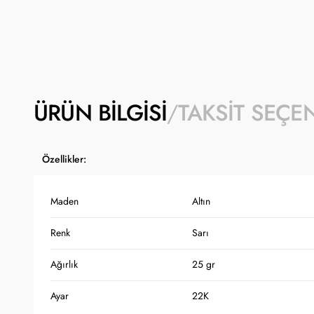
ÜRÜN BILGISI
TAKSIT SEÇE
Özellikler:
Maden
Altın
Renk
Sarı
Ağırlık
25 gr
Ayar
22K