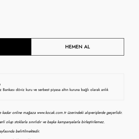
HEMEN AL
a
z Bankası döviz kuru ve serbest piyasa altın kuruna bağlı olarak anlık
ne kadar online mağaza www.kocak.com.tr üzerindeki alışverişlerde geçerlidir.
rli olup stoklarla sınırlıdır ve başka kampanyalarla birleştirilemez.
yfasında belirtilmektedir.