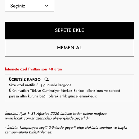
SEPETE EKLE
HEMEN AL
İnternete özel fiyattan son
48
ürün
ÜCRETSIZ KARGO
Size özel üretilir 3 iş gününde kargoda
Ürün fiyatları Türkiye Cumhuriyet Merkez Bankası döviz kuru ve serbest
piyasa altın kuruna bağlı olarak anlık güncellenmektedir.
İndirimli fiyat 1- 31 Ağustos 2026 tarihine kadar online mağaza
www.kocak.com.tr üzerindeki alışverişlerde geçerlidir.
- İndirim kampanyası seçili ürünlerde geçerli olup stoklarla sınırlıdır ve başka
kampanyalarla birleştirilemez.