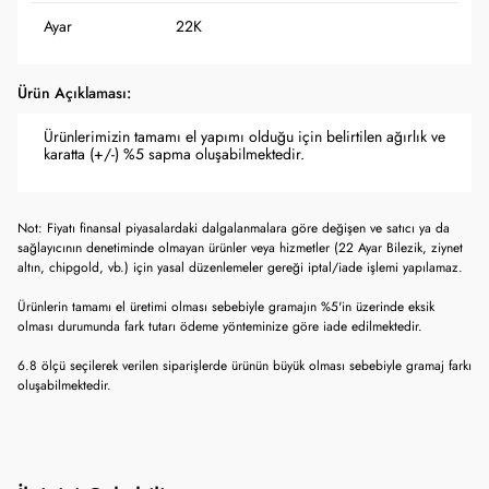
Ayar
22K
Ürün Açıklaması:
Ürünlerimizin tamamı el yapımı olduğu için belirtilen ağırlık ve
karatta (+/-) %5 sapma oluşabilmektedir.
Not: Fiyatı finansal piyasalardaki dalgalanmalara göre değişen ve satıcı ya da
sağlayıcının denetiminde olmayan ürünler veya hizmetler (22 Ayar Bilezik, ziynet
altın, chipgold, vb.) için yasal düzenlemeler gereği iptal/iade işlemi yapılamaz.
Ürünlerin tamamı el üretimi olması sebebiyle gramajın %5'in üzerinde eksik
olması durumunda fark tutarı ödeme yönteminize göre iade edilmektedir.
6.8 ölçü seçilerek verilen siparişlerde ürünün büyük olması sebebiyle gramaj farkı
oluşabilmektedir.