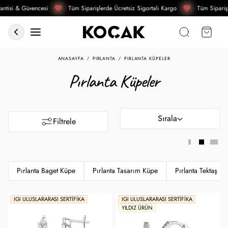
ntisi & Güvencesi
Tüm Siparişlerde Ücretsiz Sigortalı Kargo
Tüm Siparişl
ANASAYFA
PIRLANTA
PIRLANTA KÜPELER
Pırlanta Küpeler
Sırala
Filtrele
Pırlanta Baget Küpe
Pırlanta Tasarım Küpe
Pırlanta Tektaş K
IGI ULUSLARARASI SERTIFIKA
IGI ULUSLARARASI SERTIFIKA
YILDIZ ÜRÜN