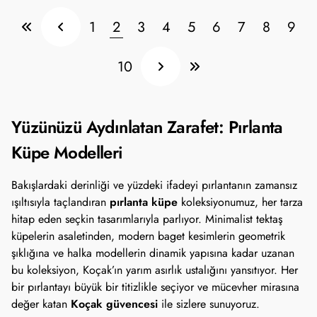
1
2
3
4
5
6
7
8
9
10
Yüzünüzü Aydınlatan Zarafet: Pırlanta
Küpe Modelleri
Bakışlardaki derinliği ve yüzdeki ifadeyi pırlantanın zamansız
pırlanta küpe
ışıltısıyla taçlandıran
koleksiyonumuz, her tarza
hitap eden seçkin tasarımlarıyla parlıyor. Minimalist tektaş
küpelerin asaletinden, modern baget kesimlerin geometrik
şıklığına ve halka modellerin dinamik yapısına kadar uzanan
bu koleksiyon, Koçak’ın yarım asırlık ustalığını yansıtıyor. Her
bir pırlantayı büyük bir titizlikle seçiyor ve mücevher mirasına
Koçak güvencesi
değer katan
ile sizlere sunuyoruz.