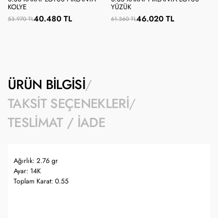
KOLYE
YÜZÜK
40.480 TL
46.020 TL
53.970 TL
61.360 TL
ÜRÜN BILGISI
TAKSIT SEÇENEKLERI
TESLIMAT / İADE
Ağırlık: 2.76 gr
Ayar: 14K
Toplam Karat: 0.55