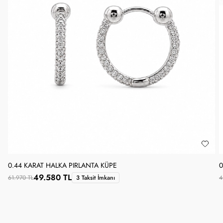
0.44 KARAT HALKA PIRLANTA KÜPE
0
49.580 TL
61.970 TL
3 Taksit İmkanı
4