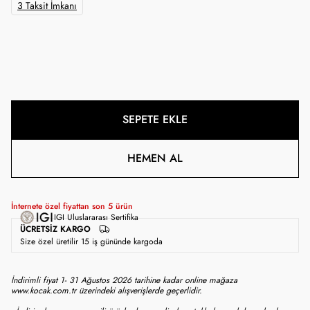
3 Taksit İmkanı
SEPETE EKLE
HEMEN AL
İnternete özel fiyattan son
5
ürün
IGI Uluslararası Sertifika
ÜCRETSIZ KARGO
Size özel üretilir 15 iş gününde kargoda
İndirimli fiyat 1- 31 Ağustos 2026 tarihine kadar online mağaza
www.kocak.com.tr üzerindeki alışverişlerde geçerlidir.