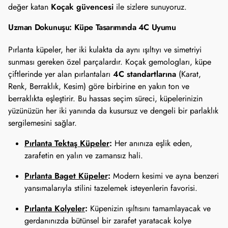
Koçak güvencesi
değer katan
ile sizlere sunuyoruz.
Uzman Dokunuşu: Küpe Tasarımında 4C Uyumu
Pırlanta küpeler, her iki kulakta da aynı ışıltıyı ve simetriyi
sunması gereken özel parçalardır. Koçak gemologları, küpe
4C standartlarına
çiftlerinde yer alan pırlantaları
(Karat,
Renk, Berraklık, Kesim) göre birbirine en yakın ton ve
berraklıkta eşleştirir. Bu hassas seçim süreci, küpelerinizin
yüzünüzün her iki yanında da kusursuz ve dengeli bir parlaklık
sergilemesini sağlar.
Pırlanta Tektaş Küpeler
:
Her anınıza eşlik eden,
zarafetin en yalın ve zamansız hali.
Pırlanta Baget Küpeler
:
Modern kesimi ve ayna benzeri
yansımalarıyla stilini tazelemek isteyenlerin favorisi.
Pırlanta Kolyeler
:
Küpenizin ışıltısını tamamlayacak ve
gerdanınızda bütünsel bir zarafet yaratacak kolye