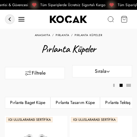
tisi & Güvencesi
Tüm Siparişlerde Ücretsiz Sigortalı Kargo
Tüm Siparişle
ANASAYFA
PIRLANTA
PIRLANTA KÜPELER
Pırlanta Küpeler
Sırala
Filtrele
Pırlanta Baget Küpe
Pırlanta Tasarım Küpe
Pırlanta Tektaş K
IGI ULUSLARARASI SERTIFIKA
IGI ULUSLARARASI SERTIFIKA