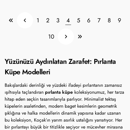
1
2
3
4
5
6
7
8
9
10
Yüzünüzü Aydınlatan Zarafet: Pırlanta
Küpe Modelleri
Bakışlardaki derinliği ve yüzdeki ifadeyi pırlantanın zamansız
pırlanta küpe
ışıltısıyla taçlandıran
koleksiyonumuz, her tarza
hitap eden seçkin tasarımlarıyla parlıyor. Minimalist tektaş
küpelerin asaletinden, modern baget kesimlerin geometrik
şıklığına ve halka modellerin dinamik yapısına kadar uzanan
bu koleksiyon, Koçak’ın yarım asırlık ustalığını yansıtıyor. Her
bir pırlantayı büyük bir titizlikle seçiyor ve mücevher mirasına