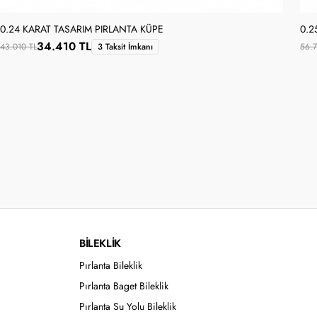
0.24 KARAT TASARIM PIRLANTA KÜPE
0.2
34.410 TL
43.010 TL
3 Taksit İmkanı
56.7
BİLEKLİK
Pırlanta Bileklik
Pırlanta Baget Bileklik
Pırlanta Su Yolu Bileklik