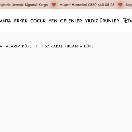
lerde Ücretsiz Sigortalı Kargo
Müşteri Hizmetleri 0850 440 05 25
Koça
LANTA
ERKEK
ÇOCUK
YENİ GELENLER
YILDIZ ÜRÜNLER
TA TASARIM KÜPE
1.67 KARAT PIRLANTA KÜPE
K013327
1.67 
303.080
İnternete Öz