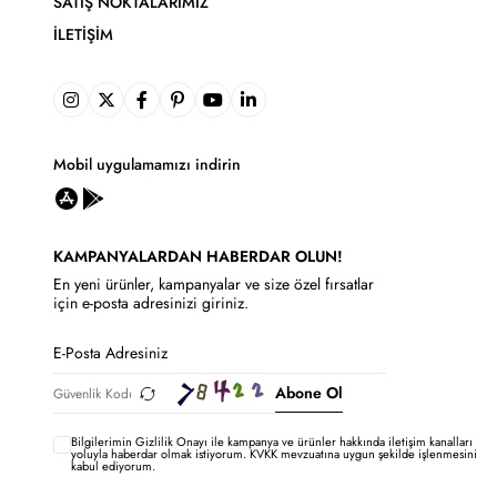
SATIŞ NOKTALARIMIZ
İLETIŞIM
Mobil uygulamamızı indirin
KAMPANYALARDAN HABERDAR OLUN!
En yeni ürünler, kampanyalar ve size özel fırsatlar
için e-posta adresinizi giriniz.
Abone Ol
Bilgilerimin
Gizlilik Onayı ile kampanya ve ürünler hakkında iletişim kanalları
yoluyla haberdar olmak istiyorum.
KVKK mevzuatına uygun şekilde işlenmesini
kabul ediyorum.