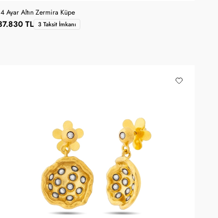
14 Ayar Altın Zermira Küpe
37.830 TL
3 Taksit İmkanı
SANA ÖZEL KUPON