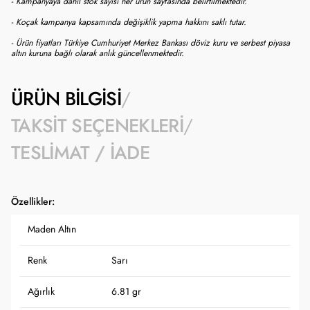
- Kampanyaya dahil stok sayısı her ürün sayfasında belirtilmektedir.
- Koçak kampanya kapsamında değişiklik yapma hakkını saklı tutar.
- Ürün fiyatları Türkiye Cumhuriyet Merkez Bankası döviz kuru ve serbest piyasa
altın kuruna bağlı olarak anlık güncellenmektedir.
ÜRÜN BILGISI
TAKSIT SEÇENEKLERI
TESLIMAT / İADE
Özellikler:
Maden Altın
Renk
Sarı
Ağırlık
6.81 gr