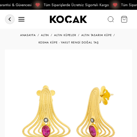
rantisi & Güvencesi
Tüm Siparişlerde Ücretsiz Sigortalı Kargo
Tüm Sipari
ANASAYFA
ALTIN
ALTIN KÜPELER
ALTIN TASARIM KÜPE
KOSMA KÜPE - YAKUT RENGI DOĞAL TAŞ