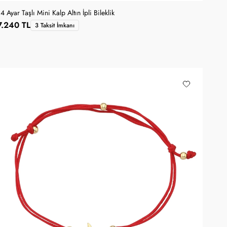
14 Ayar Taşlı Mini Kalp Altın İpli Bileklik
7.240 TL
3 Taksit İmkanı
SANA ÖZEL KUPON