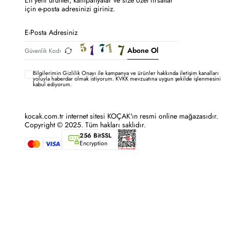
En yeni ürünler, kampanyalar ve size özel fırsatlar
için e-posta adresinizi giriniz.
Abone Ol
Bilgilerimin
Gizlilik Onayı ile kampanya ve ürünler hakkında iletişim kanalları
yoluyla haberdar olmak istiyorum.
KVKK mevzuatına uygun şekilde işlenmesini
kabul ediyorum.
kocak.com.tr internet sitesi KOÇAK'ın resmi online mağazasıdır.
Copyright © 2025. Tüm hakları saklıdır.
256 BitSSL
Encryption