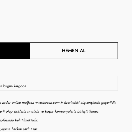
HEMEN AL
rsen bugün kargoda
ne kadar online mağaza www.kocak.com.tr üzerindeki alışverişlerde geçerlidir.
rli olup stoklarla sınırlıdır ve başka kampanyalarla birleştirilemez.
yfasında belirtilmektedir.
apma hakkını saklı tutar.