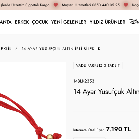
lerde Ücretsiz Sigortalı Kargo
Müşteri Hizmetleri 0850 440 05 25
Koçak
LANTA
ERKEK
ÇOCUK
YENİ GELENLER
YILDIZ ÜRÜNLER
LEKLIK
14 AYAR YUSUFÇUK ALTIN İPLI BILEKLIK
VADE FARKSIZ 3 TAKSIT
14BLK2353
14 Ayar Yusufçuk Altın
7.190 TL
İnternete Özel Fiyat