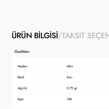
ÜRÜN BILGISI
TAKSIT SEÇE
Özellikler:
Maden
Altın
Renk
Sarı
Ağırlık
0.79 gr
Ayar
14K