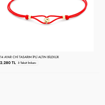
14 AYAR CHI TASARIM İPLI ALTIN BILEKLIK
14 
2.280 TL
6.
3 Taksit İmkanı