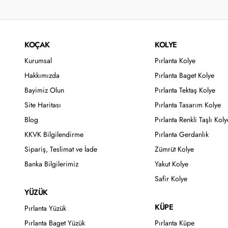
KOÇAK
KOLYE
Kurumsal
Pırlanta Kolye
Hakkımızda
Pırlanta Baget Kolye
Bayimiz Olun
Pırlanta Tektaş Kolye
Site Haritası
Pırlanta Tasarım Kolye
Blog
Pırlanta Renkli Taşlı Koly
KKVK Bilgilendirme
Pırlanta Gerdanlık
Sipariş, Teslimat ve İade
Zümrüt Kolye
Banka Bilgilerimiz
Yakut Kolye
Safir Kolye
YÜZÜK
KÜPE
Pırlanta Yüzük
Pırlanta Baget Yüzük
Pırlanta Küpe