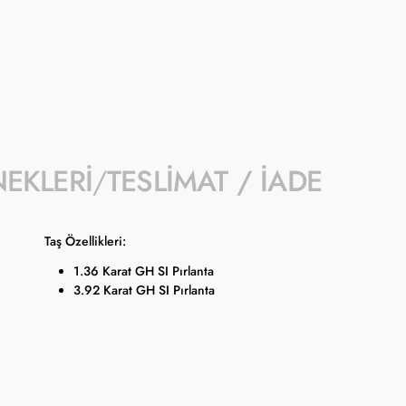
- Kampanyaya dahil stok sayısı her ürün sa
- Koçak kampanya kapsamında değişiklik y
- Ürün fiyatları Türkiye Cumhuriyet Merkez
güncellenmektedir.
NEKLERI
TESLIMAT / İADE
Taş Özellikleri:
1.36 Karat GH SI Pırlanta
3.92 Karat GH SI Pırlanta