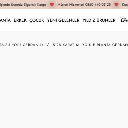
lerde Ücretsiz Sigortalı Kargo
Müşteri Hizmetleri 0850 440 05 25
Koça
LANTA
ERKEK
ÇOCUK
YENİ GELENLER
YILDIZ ÜRÜNLER
TA SU YOLU GERDANLIK
5.28 KARAT SU YOLU PIRLANTA GERDAN
G001495
5.28 Karat Su Yolu Pı
446.820 TL
335.110 TL
İnternete Özel Fiyat