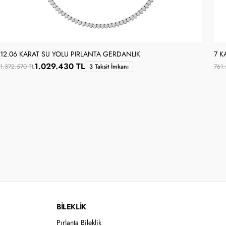
12.06 KARAT SU YOLU PIRLANTA GERDANLIK
7 K
1.029.430 TL
1.372.570 TL
3 Taksit İmkanı
761.
BİLEKLİK
Pırlanta Bileklik