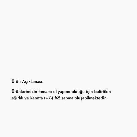
yfasında belirtilmektedir.
apma hakkını saklı tutar.
 Bankası döviz kuru ve serbest piyasa altın kuruna bağlı olarak anlık
Ürün Açıklaması:
Ürünlerimizin tamamı el yapımı olduğu için belirtilen
ağırlık ve karatta (+/-) %5 sapma oluşabilmektedir.