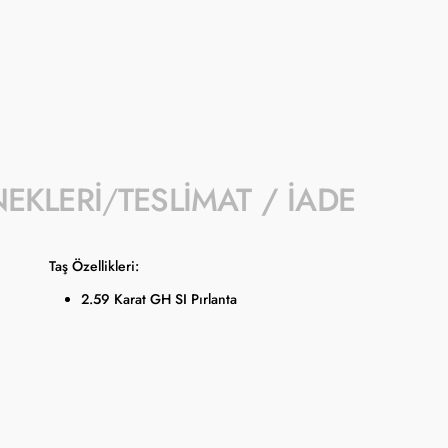
- Kampanyaya dahil stok sayısı her ürün sa
- Koçak kampanya kapsamında değişiklik y
- Ürün fiyatları Türkiye Cumhuriyet Merkez
güncellenmektedir.
NEKLERI
TESLIMAT / İADE
Taş Özellikleri:
2.59 Karat GH SI Pırlanta