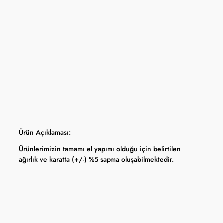
yfasında belirtilmektedir.
apma hakkını saklı tutar.
 Bankası döviz kuru ve serbest piyasa altın kuruna bağlı olarak anlık
Ürün Açıklaması:
Ürünlerimizin tamamı el yapımı olduğu için belirtilen
ağırlık ve karatta (+/-) %5 sapma oluşabilmektedir.