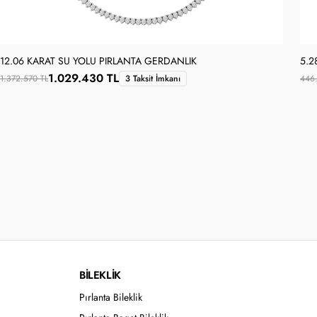
12.06 KARAT SU YOLU PIRLANTA GERDANLIK
5.2
1.029.430 TL
1.372.570 TL
3 Taksit İmkanı
446
BİLEKLİK
Pırlanta Bileklik