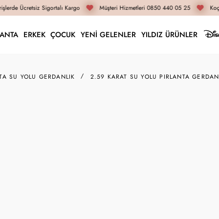
şlerde Ücretsiz Sigortalı Kargo
Müşteri Hizmetleri 0850 440 05 25
Koça
LANTA
ERKEK
ÇOCUK
YENİ GELENLER
YILDIZ ÜRÜNLER
TA SU YOLU GERDANLIK
2.59 KARAT SU YOLU PIRLANTA GERDAN
G001828
2.59 Karat Su Yolu Pı
409.250 TL
306.940 T
İnternete Özel Fiyat