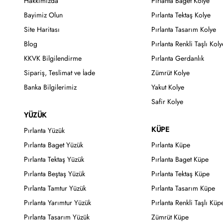
Hakkımızda
Pırlanta Baget Kolye
Bayimiz Olun
Pırlanta Tektaş Kolye
Site Haritası
Pırlanta Tasarım Kolye
Blog
Pırlanta Renkli Taşlı Koly
KKVK Bilgilendirme
Pırlanta Gerdanlık
Sipariş, Teslimat ve İade
Zümrüt Kolye
Banka Bilgilerimiz
Yakut Kolye
Safir Kolye
YÜZÜK
KÜPE
Pırlanta Yüzük
Pırlanta Baget Yüzük
Pırlanta Küpe
Pırlanta Tektaş Yüzük
Pırlanta Baget Küpe
Pırlanta Beştaş Yüzük
Pırlanta Tektaş Küpe
Pırlanta Tamtur Yüzük
Pırlanta Tasarım Küpe
Pırlanta Yarımtur Yüzük
Pırlanta Renkli Taşlı Küp
Pırlanta Tasarım Yüzük
Zümrüt Küpe