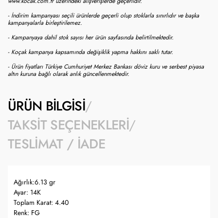
www.kocak.com.tr üzerindeki alışverişlerde geçerlidir.
- İndirim kampanyası seçili ürünlerde geçerli olup stoklarla sınırlıdır ve başka
kampanyalarla birleştirilemez.
- Kampanyaya dahil stok sayısı her ürün sayfasında belirtilmektedir.
- Koçak kampanya kapsamında değişiklik yapma hakkını saklı tutar.
- Ürün fiyatları Türkiye Cumhuriyet Merkez Bankası döviz kuru ve serbest piyasa
altın kuruna bağlı olarak anlık güncellenmektedir.
ÜRÜN BILGISI
TAKSIT SEÇENEKLERI
TESLIMAT / İADE
Ağırlık:6.13 gr
Ayar: 14K
Toplam Karat: 4.40
Renk: FG