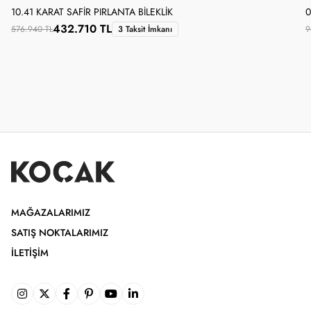
10.41 KARAT SAFIR PIRLANTA BILEKLIK
0
432.710 TL
576.940 TL
3 Taksit İmkanı
9
MAĞAZALARIMIZ
SATIŞ NOKTALARIMIZ
İLETIŞIM