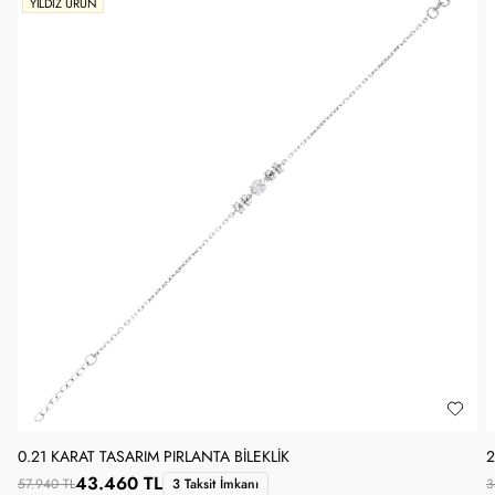
YILDIZ ÜRÜN
0.21 KARAT TASARIM PIRLANTA BILEKLIK
2
43.460 TL
57.940 TL
3 Taksit İmkanı
3