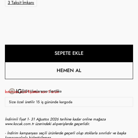
3 Taksit İmkanı
SEPETE EKLE
HEMEN AL
IGI Uluslararası Sertifika
İnternete özel fiyattan son
1
ürün
Size özel üretilir 15 iş gününde kargoda
İndirimli fiyat 1- 31 Ağustos 2026 tarihine kadar online mağaza
www.kocak.com.tr üzerindeki alışverişlerde geçerlidir.
- İndirim kampanyası seçili ürünlerde geçerli olup stoklarla sınırlıdır ve başka
kampanyalarla birleştirilemez.