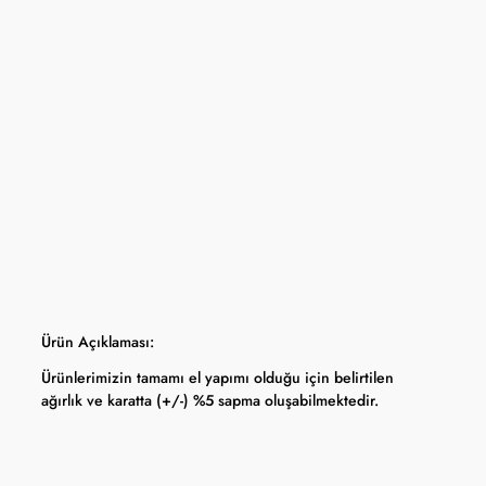
mpanyası seçili ürünlerde geçerli olup stoklarla sınırlıdır ve başka
la birleştirilemez.
a dahil stok sayısı her ürün sayfasında belirtilmektedir.
panya kapsamında değişiklik yapma hakkını saklı tutar.
tları Türkiye Cumhuriyet Merkez Bankası döviz kuru ve serbest piyasa altın
ı olarak anlık güncellenmektedir.
Ürün Açıklaması:
Ürünlerimizin tamamı el yapımı olduğu için belirtilen
ağırlık ve karatta (+/-) %5 sapma oluşabilmektedir.