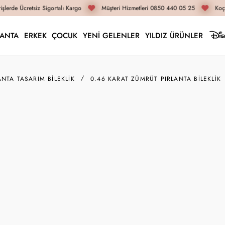
şlerde Ücretsiz Sigortalı Kargo
Müşteri Hizmetleri 0850 440 05 25
Koça
LANTA
ERKEK
ÇOCUK
YENİ GELENLER
YILDIZ ÜRÜNLER
ANTA TASARIM BILEKLIK
0.46 KARAT ZÜMRÜT PIRLANTA BILEKLIK
P001288
0.46 K
98.110 T
İnternete Öz