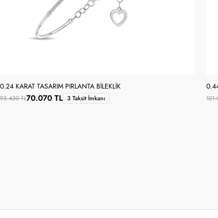
0.24 KARAT TASARIM PIRLANTA BILEKLIK
0.4
70.070 TL
93.430 TL
3 Taksit İmkanı
121.