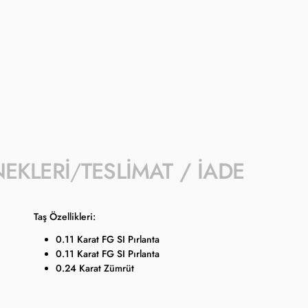
- İndirim ka
kampanyalar
- Kampanyay
- Koçak kam
- Ürün fiya
kuruna bağl
NEKLERI
TESLIMAT / İADE
Taş Özellikleri:
0.11 Karat FG SI Pırlanta
0.11 Karat FG SI Pırlanta
0.24 Karat Zümrüt