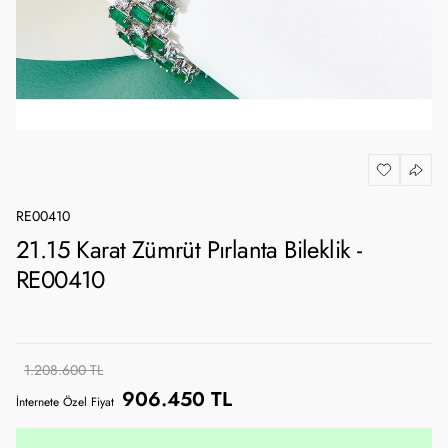
RE00410
21.15 Karat Zümrüt Pırlanta Bileklik -
RE00410
1.208.600 TL
906.450 TL
İnternete Özel Fiyat