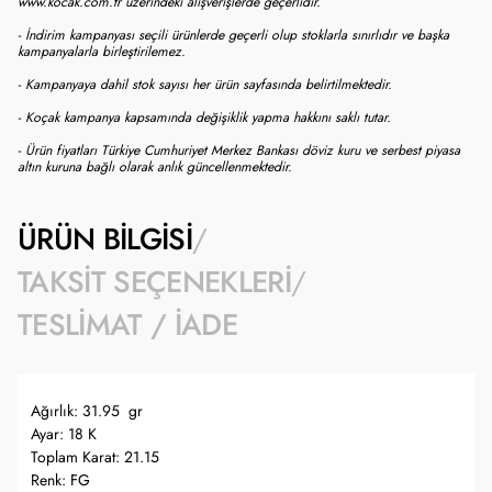
www.kocak.com.tr üzerindeki alışverişlerde geçerlidir.
- İndirim kampanyası seçili ürünlerde geçerli olup stoklarla sınırlıdır ve başka
kampanyalarla birleştirilemez.
- Kampanyaya dahil stok sayısı her ürün sayfasında belirtilmektedir.
- Koçak kampanya kapsamında değişiklik yapma hakkını saklı tutar.
- Ürün fiyatları Türkiye Cumhuriyet Merkez Bankası döviz kuru ve serbest piyasa
altın kuruna bağlı olarak anlık güncellenmektedir.
ÜRÜN BILGISI
TAKSIT SEÇENEKLERI
TESLIMAT / İADE
Ağırlık: 31.95 gr
Ayar: 18 K
Toplam Karat: 21.15
Renk: FG