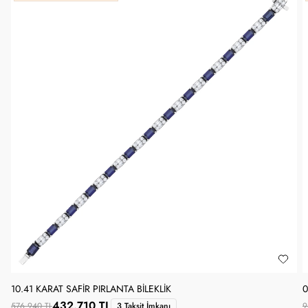
10.41 KARAT SAFIR PIRLANTA BILEKLIK
0
432.710 TL
576.940 TL
3 Taksit İmkanı
9