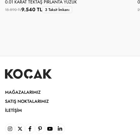
0.01 KARAT TEKTAŞ PIRLANTA YÜZÜK
0
9.540 TL
15.890 TL
3 Taksit İmkanı
2
MAĞAZALARIMIZ
SATIŞ NOKTALARIMIZ
İLETIŞIM