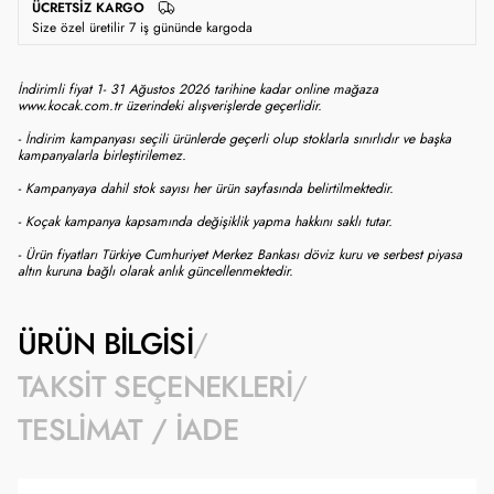
ÜCRETSIZ KARGO
Size özel üretilir 7 iş gününde kargoda
İndirimli fiyat 1- 31 Ağustos 2026 tarihine kadar online mağaza
www.kocak.com.tr üzerindeki alışverişlerde geçerlidir.
- İndirim kampanyası seçili ürünlerde geçerli olup stoklarla sınırlıdır ve başka
kampanyalarla birleştirilemez.
- Kampanyaya dahil stok sayısı her ürün sayfasında belirtilmektedir.
- Koçak kampanya kapsamında değişiklik yapma hakkını saklı tutar.
- Ürün fiyatları Türkiye Cumhuriyet Merkez Bankası döviz kuru ve serbest piyasa
altın kuruna bağlı olarak anlık güncellenmektedir.
ÜRÜN BILGISI
TAKSIT SEÇENEKLERI
TESLIMAT / İADE