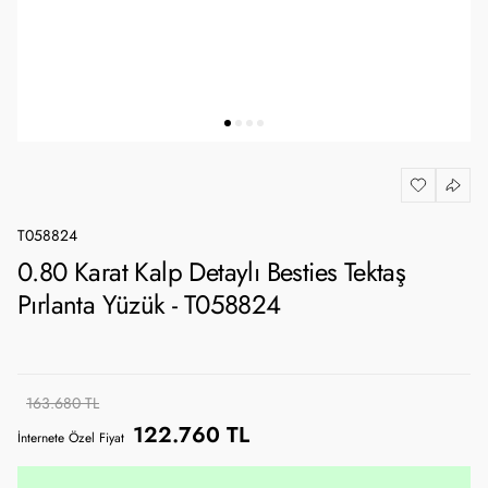
T058824
0.80 Karat Kalp Detaylı Besties Tektaş
Pırlanta Yüzük - T058824
163.680 TL
122.760 TL
İnternete Özel Fiyat