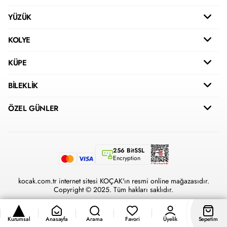
YÜZÜK
KOLYE
KÜPE
BİLEKLİK
ÖZEL GÜNLER
256 BitSSL
Encryption
kocak.com.tr internet sitesi KOÇAK'ın resmi online mağazasıdır.
Copyright © 2025. Tüm hakları saklıdır.
Kurumsal
Anasayfa
Arama
Favori
Üyelik
Sepetim
®
Hipotenüs
Yeni Nesil E-Ticaret Sistemleri ile Hazırlanmıştır.