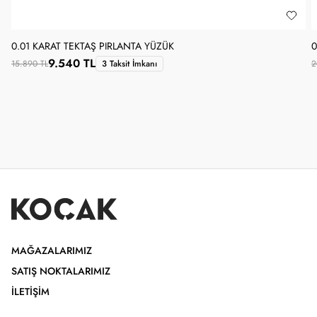
0.01 KARAT TEKTAŞ PIRLANTA YÜZÜK
0
9.540 TL
15.890 TL
3 Taksit İmkanı
2
MAĞAZALARIMIZ
SATIŞ NOKTALARIMIZ
İLETIŞIM