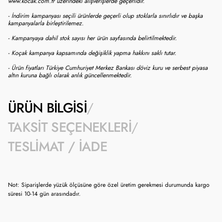
www.kocak.com.tr üzerindeki alışverişlerde geçerlidir.
- İndirim kampanyası seçili ürünlerde geçerli olup stoklarla sınırlıdır ve başka
kampanyalarla birleştirilemez.
- Kampanyaya dahil stok sayısı her ürün sayfasında belirtilmektedir.
- Koçak kampanya kapsamında değişiklik yapma hakkını saklı tutar.
- Ürün fiyatları Türkiye Cumhuriyet Merkez Bankası döviz kuru ve serbest piyasa
altın kuruna bağlı olarak anlık güncellenmektedir.
ÜRÜN BILGISI
TAKSIT SEÇENEKLERI
TESLIMAT / İADE
Not: Siparişlerde yüzük ölçüsüne göre özel üretim gerekmesi durumunda kargo
süresi 10-14 gün arasındadır.