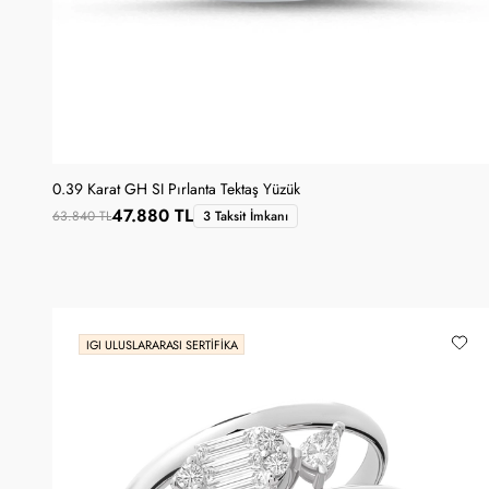
0.39 Karat GH SI Pırlanta Tektaş Yüzük
47.880 TL
63.840 TL
3 Taksit İmkanı
IGI ULUSLARARASI SERTIFIKA