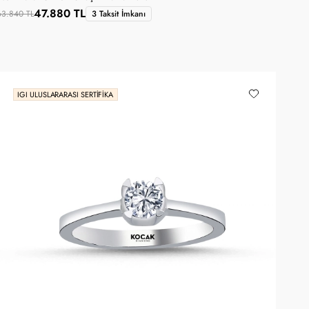
47.880 TL
63.840 TL
3 Taksit İmkanı
IGI ULUSLARARASI SERTIFIKA
SANA ÖZEL KUPON