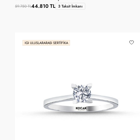
44.810 TL
59.750 TL
3 Taksit İmkanı
IGI ULUSLARARASI SERTIFIKA