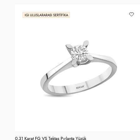
IGI ULUSLARARASI SERTIFIKA
0.31 Karat FG VS Tektaş Pırlanta Yüzük