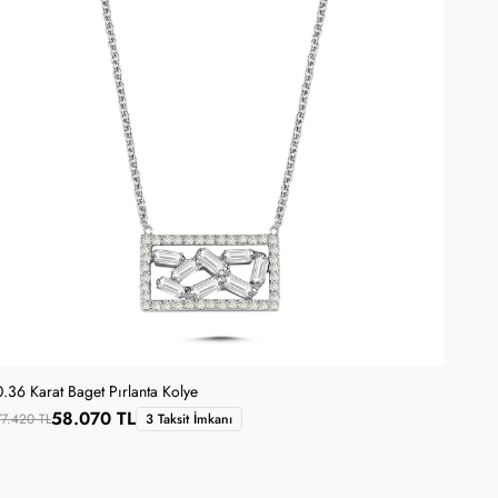
0.36 Karat Baget Pırlanta Kolye
58.070 TL
77.420 TL
3 Taksit İmkanı