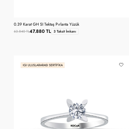
0.39 Karat GH SI Tektaş Pırlanta Yüzük
47.880 TL
63.840 TL
3 Taksit İmkanı
IGI ULUSLARARASI SERTIFIKA