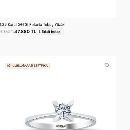
0.39 Karat GH SI Pırlanta Tektaş Yüzük
47.880 TL
63.840 TL
3 Taksit İmkanı
IGI ULUSLARARASI SERTIFIKA