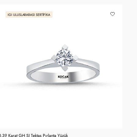
IGI ULUSLARARASI SERTIFIKA
0.39 Karat GH SI Tektaş Pırlanta Yüzük