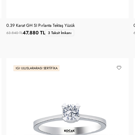
0.39 Karat GH SI Pırlanta Tektaş Yüzük
47.880 TL
63.840 TL
3 Taksit İmkanı
IGI ULUSLARARASI SERTIFIKA