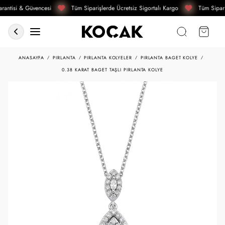
rantisi & Güvencesi
Tüm Siparişlerde Ücretsiz Sigortalı Kargo
Tüm Sipari
ANASAYFA
PIRLANTA
PIRLANTA KOLYELER
PIRLANTA BAGET KOLYE
0.38 KARAT BAGET TAŞLI PIRLANTA KOLYE