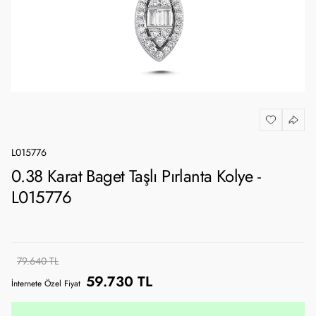
L015776
0.38 Karat Baget Taşlı Pırlanta Kolye -
L015776
79.640 TL
59.730 TL
İnternete Özel Fiyat