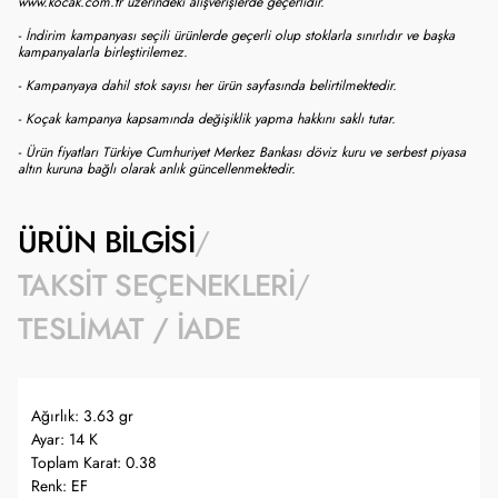
www.kocak.com.tr üzerindeki alışverişlerde geçerlidir.
- İndirim kampanyası seçili ürünlerde geçerli olup stoklarla sınırlıdır ve başka
kampanyalarla birleştirilemez.
- Kampanyaya dahil stok sayısı her ürün sayfasında belirtilmektedir.
- Koçak kampanya kapsamında değişiklik yapma hakkını saklı tutar.
- Ürün fiyatları Türkiye Cumhuriyet Merkez Bankası döviz kuru ve serbest piyasa
altın kuruna bağlı olarak anlık güncellenmektedir.
ÜRÜN BILGISI
TAKSIT SEÇENEKLERI
TESLIMAT / İADE
Ağırlık: 3.63 gr
Ayar: 14 K
Toplam Karat: 0.38
Renk: EF