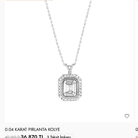
0.04 KARAT PIRLANTA KOLYE
0
36.870 TL
49.160 TL
3 Taksit İmkanı
6